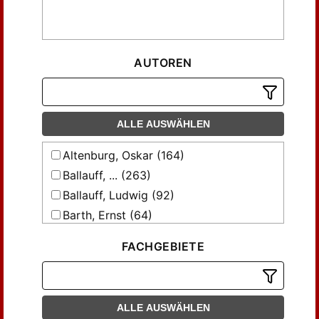
AUTOREN
ALLE AUSWÄHLEN
Altenburg, Oskar (164)
Ballauff, ... (263)
Ballauff, Ludwig (92)
Barth, Ernst (64)
Bartholomäi, Friedrich (322)
FACHGEBIETE
Beyer, Otto W. (69)
Bolis, Eugen (146)
Capesius, J. (141)
ALLE AUSWÄHLEN
Conrad, P. (71)