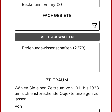
Beckmann, Emmy (3)
Beer, K. (1)
FACHGEBIETE
Beer, Katharina (7)
Berlin, M. (2)
Blanckertz, Minna (2)
ALLE AUSWÄHLEN
Boelitz, ... (2)
Bredow, Maria von (1)
Erziehungswissenschaften (2373)
Bäumer, Gertrud (1)
Dorner, A. (2)
Drees, ... (3)
Drees, M. (1)
ZEITRAUM
Drees, Mathilde (12)
Wählen Sie einen Zeitraum von 1911 bis 1923
Ehrich, ... (1)
um sich enstprechende Objekte anzeigen zu
Erdmann, ... (2)
lassen.
Fleer, Ottilie (1)
Von
Freyer, Käte; Mähnert, Käte (4)