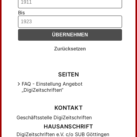
G., M. (2)
Bis
Giese, Emma (1)
Gottschalk, Johanna (2)
Goßmann, Elsa (3)
ÜBERNEHMEN
Grühn, A. (2)
Hack, M. (2)
Zurücksetzen
Haenicke, ... (1)
Haenisch, Konrad (2)
Heinen, Anna (1)
SEITEN
Hertwig, Doris (1)
FAQ - Einstellung Angebot
„DigiZeitschriften“
Hesse, Käte (1)
Jacobius, Thea (1)
KONTAKT
Jaehner, Marie (1)
Jahn, ... (1)
Geschäftsstelle DigiZeitschriften
Kendell, Elise von (7)
HAUSANSCHRIFT
Keudell, Elise v. (1)
DigiZeitschriften e.V. c/o SUB Göttingen