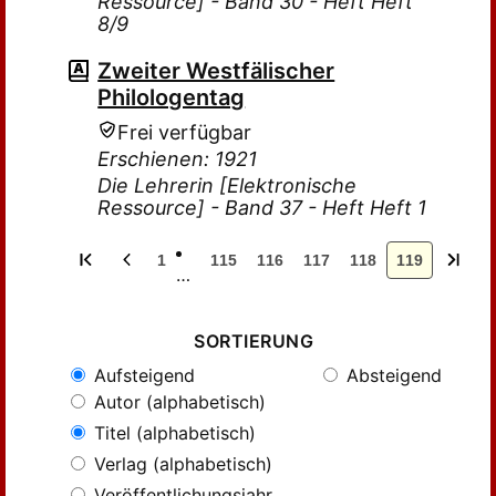
Ressource] - Band 30 - Heft Heft
8/9
Zweiter Westfälischer
Philologentag
Frei verfügbar
Erschienen: 1921
Die Lehrerin [Elektronische
Ressource] - Band 37 - Heft Heft 1
1
115
116
117
118
119
…
SORTIERUNG
Aufsteigend
Absteigend
Autor (alphabetisch)
Titel (alphabetisch)
Verlag (alphabetisch)
Veröffentlichungsjahr