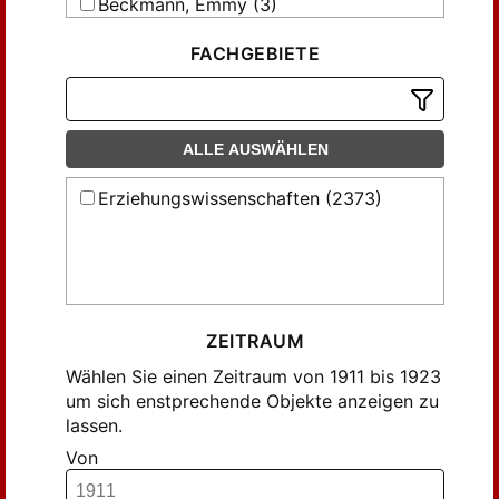
Beckmann, Emmy (3)
Beer, K. (1)
FACHGEBIETE
Beer, Katharina (7)
Berlin, M. (2)
Blanckertz, Minna (2)
ALLE AUSWÄHLEN
Boelitz, ... (2)
Bredow, Maria von (1)
Erziehungswissenschaften (2373)
Bäumer, Gertrud (1)
Dorner, A. (2)
Drees, ... (3)
Drees, M. (1)
ZEITRAUM
Drees, Mathilde (12)
Wählen Sie einen Zeitraum von 1911 bis 1923
Ehrich, ... (1)
um sich enstprechende Objekte anzeigen zu
Erdmann, ... (2)
lassen.
Fleer, Ottilie (1)
Von
Freyer, Käte; Mähnert, Käte (4)