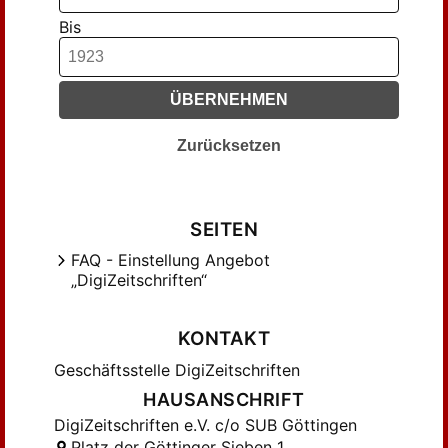
G., M. (2)
Bis
Giese, Emma (1)
Gottschalk, Johanna (2)
Goßmann, Elsa (3)
ÜBERNEHMEN
Grühn, A. (2)
Hack, M. (2)
Zurücksetzen
Haenicke, ... (1)
Haenisch, Konrad (2)
Heinen, Anna (1)
SEITEN
Hertwig, Doris (1)
FAQ - Einstellung Angebot
„DigiZeitschriften“
Hesse, Käte (1)
Jacobius, Thea (1)
KONTAKT
Jaehner, Marie (1)
Jahn, ... (1)
Geschäftsstelle DigiZeitschriften
Kendell, Elise von (7)
HAUSANSCHRIFT
Keudell, Elise v. (1)
DigiZeitschriften e.V. c/o SUB Göttingen
Platz der Göttinger Sieben 1