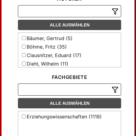
ALLE AUSWÄHLEN
Bäumer, Gertrud (5)
Böhme, Fritz (35)
Clausnitzer, Eduard (17)
Diehl, Wilhelm (11)
Eitle, J. (83)
FACHGEBIETE
Eybisch, Hugo (71)
Freytag, Karl (6)
Fritzsch, Theodor (18)
ALLE AUSWÄHLEN
Günther, Siegmund (4)
Haag, Friedrich (37)
Erziehungswissenschaften (1118)
Habel, Edwin (37)
Hadlich, Hermann (20)