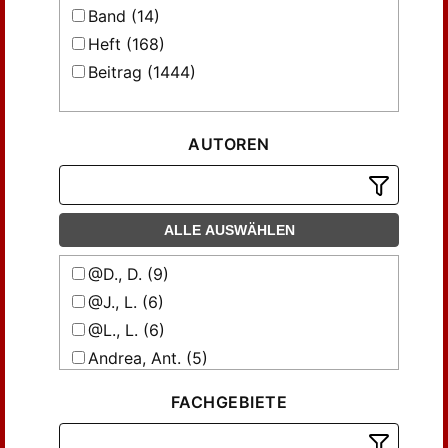
Band (14)
Heft (168)
Beitrag (1444)
AUTOREN
ALLE AUSWÄHLEN
@D., D. (9)
@J., L. (6)
@L., L. (6)
Andrea, Ant. (5)
Andreae, Anni (3)
FACHGEBIETE
Arnold, Emma J. (3)
Arter, Theodora (9)