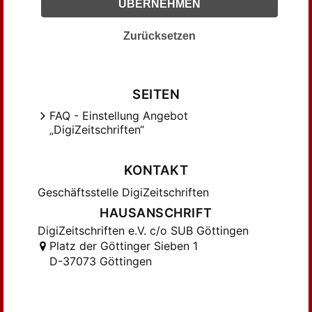
ÜBERNEHMEN
Dilloo, Anna (15)
Dillow, Anna (3)
Zurücksetzen
Dittmann, Charlotte (31)
Dittmann, Walter (10)
Dosenheimer, Emil (4)
SEITEN
Dreßler, Hermann (5)
FAQ - Einstellung Angebot
„DigiZeitschriften“
Federn-Kohlhaas, Etta (10)
Felner, Karl von (4)
KONTAKT
Foerster, Friedrich Wilhelm (25)
Francke, E. (3)
Geschäftsstelle DigiZeitschriften
Franke, Ilse (3)
HAUSANSCHRIFT
Friedrichs, Elsbeth (7)
DigiZeitschriften e.V. c/o SUB Göttingen
Platz der Göttinger Sieben 1
Frost, Laura (5)
D-37073 Göttingen
Girgensohn, Lotta (3)
Gutfeld, Bettina von (6)
Hasse, Elsa (4)