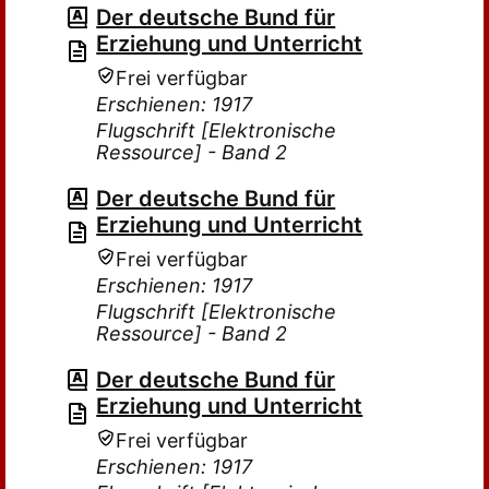
Der deutsche Bund für
Erziehung und Unterricht
Frei verfügbar
Erschienen: 1917
Flugschrift [Elektronische
Ressource] - Band 2
Der deutsche Bund für
Erziehung und Unterricht
Frei verfügbar
Erschienen: 1917
Flugschrift [Elektronische
Ressource] - Band 2
Der deutsche Bund für
Erziehung und Unterricht
Frei verfügbar
Erschienen: 1917