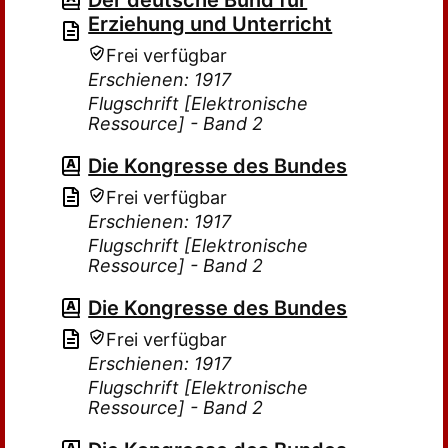
Der deutsche Bund für
Erziehung und Unterricht
Frei verfügbar
Erschienen: 1917
Flugschrift [Elektronische
Ressource] - Band 2
Die Kongresse des Bundes
Frei verfügbar
Erschienen: 1917
Flugschrift [Elektronische
Ressource] - Band 2
Die Kongresse des Bundes
Frei verfügbar
Erschienen: 1917
Flugschrift [Elektronische
Ressource] - Band 2