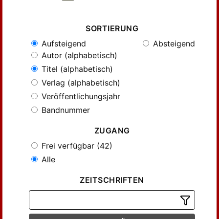
SORTIERUNG
Aufsteigend
Absteigend
Autor (alphabetisch)
Titel (alphabetisch)
Verlag (alphabetisch)
Veröffentlichungsjahr
Bandnummer
ZUGANG
Frei verfügbar (42)
Alle
ZEITSCHRIFTEN