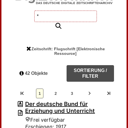
Zeitschrift: Flugschrift [Elektronische
Ressource]
SORTIERUNG /
42 Objekte
FILTER
1
2
3
Der deutsche Bund für
Erziehung und Unterricht
Frei verfügbar
Erschienen: 1917