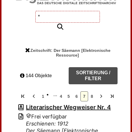
Zeitschrift: Der Säemann [Elektronische
Ressource]
SORTIERUNG /
144 Objekte
FILTER
…
1
4
5
6
7
8
Literarischer Wegweiser Nr. 4
Frei verfügbar
Erschienen: 1912
Der Säemann [Elektronische