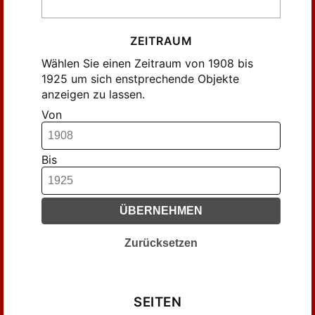
Gebhard, A. (15)
Geißler, ... (14)
Glaser, Rudolf (55)
ZEITRAUM
Gressmann, Hugo (51)
Wählen Sie einen Zeitraum von 1908 bis
1925 um sich enstprechende Objekte
Hennig, ... (76)
anzeigen zu lassen.
Heyn, Ernst (166)
Von
Heywang, Ernst (10)
Hofmann, Otto (38)
Israel, Friedrich (19)
Bis
Just, K. (14)
Kabisch, Richard (48)
ÜBERNEHMEN
Karstädt, Otto (21)
Katzer, E. (34)
Zurücksetzen
Kesseler, Kurt (68)
Klar, Gustav (28)
Koppelmann, W. (24)
SEITEN