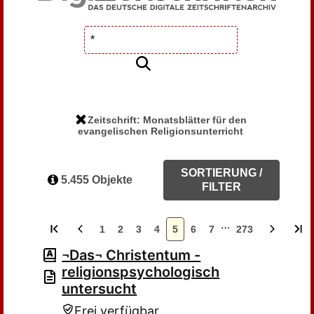
Zeitschrift: Monatsblätter für den
evangelischen Religionsunterricht
SORTIERUNG /
5.455 Objekte
FILTER
…
1
2
3
4
5
6
7
273
¬Das¬ Christentum -
religionspsychologisch
untersucht
Frei verfügbar