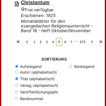
Christentum
Frei verfügbar
Erschienen: 1925
Monatsblätter für den
evangelischen Religionsunterricht -
Band 18 - Heft Oktober/November
…
1
2
3
4
5
6
7
273
SORTIERUNG
Aufsteigend
Absteigend
Autor (alphabetisch)
Titel (alphabetisch)
Verlag (alphabetisch)
Veröffentlichungsjahr
Bandnummer