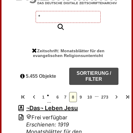
Zeitschrift: Monatsblätter für den
evangelischen Religionsunterricht
SORTIERUNG /
5.455 Objekte
FILTER
…
1
6
7
8
9
10
273
…
¬Das¬ Leben Jesu
Frei verfügbar
Erschienen: 1919
Monatsblätter für den