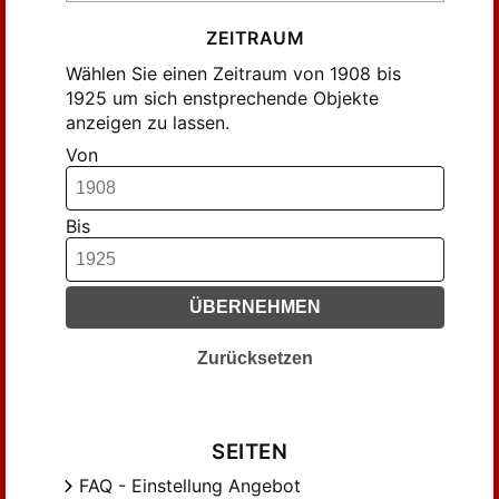
Geißler, ... (14)
Glaser, Rudolf (55)
ZEITRAUM
Gressmann, Hugo (51)
Wählen Sie einen Zeitraum von 1908 bis
1925 um sich enstprechende Objekte
Hennig, ... (76)
anzeigen zu lassen.
Heyn, Ernst (166)
Von
Heywang, Ernst (10)
Hofmann, Otto (38)
Israel, Friedrich (19)
Bis
Just, K. (14)
Kabisch, Richard (48)
ÜBERNEHMEN
Karstädt, Otto (21)
Katzer, E. (34)
Zurücksetzen
Kesseler, Kurt (68)
Klar, Gustav (28)
Koppelmann, W. (24)
SEITEN
Krogmann, L. (22)
FAQ - Einstellung Angebot