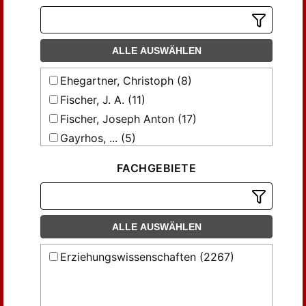
ALLE AUSWÄHLEN
Ehegartner, Christoph (8)
Fischer, J. A. (11)
Fischer, Joseph Anton (17)
Gayrhos, ... (5)
Gayrhos, M. (7)
FACHGEBIETE
Gebhart, ... (17)
Gebhart, Nep. (3)
Gebhart, Nepomuk (11)
ALLE AUSWÄHLEN
Girard, Jean-Baptiste = Girard (47)
Glassen, ... (7)
Erziehungswissenschaften (2267)
Hergenröther, Johann Baptist (14)
Hettenkofer, ... (26)