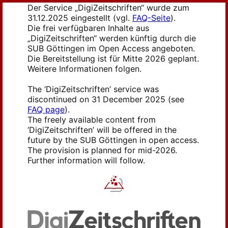
Der Service „DigiZeitschriften“ wurde zum
31.12.2025 eingestellt (vgl.
FAQ-Seite
).
Die frei verfügbaren Inhalte aus
„DigiZeitschriften“ werden künftig durch die
SUB Göttingen im Open Access angeboten.
Die Bereitstellung ist für Mitte 2026 geplant.
Weitere Informationen folgen.
The ‘DigiZeitschriften’ service was
discontinued on 31 December 2025 (see
FAQ page
).
The freely available content from
‘DigiZeitschriften’ will be offered in the
future by the SUB Göttingen in open access.
The provision is planned for mid-2026.
Further information will follow.