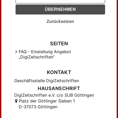
ÜBERNEHMEN
Zurücksetzen
SEITEN
FAQ - Einstellung Angebot
„DigiZeitschriften“
KONTAKT
Geschäftsstelle DigiZeitschriften
HAUSANSCHRIFT
DigiZeitschriften e.V. c/o SUB Göttingen
Platz der Göttinger Sieben 1
D-37073 Göttingen