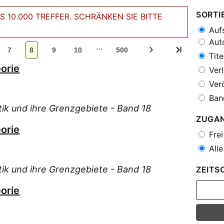
SORTI
 10.000 TREFFER. SCHRÄNKEN SIE BITTE
Aufs
Auto
…
7
8
9
10
500
Tite
orie
Verl
Verö
Ban
tik und ihre Grenzgebiete - Band 18
ZUGA
orie
Frei
Alle
tik und ihre Grenzgebiete - Band 18
ZEITS
orie