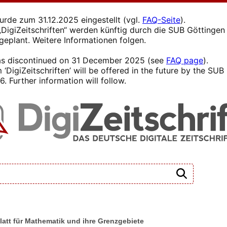
wurde zum 31.12.2025 eingestellt (vgl.
FAQ-Seite
).
s „DigiZeitschriften“ werden künftig durch die SUB Götting
 geplant. Weitere Informationen folgen.
 was discontinued on 31 December 2025 (see
FAQ page
).
 ‘DigiZeitschriften’ will be offered in the future by the SU
. Further information will follow.
blatt für Mathematik und ihre Grenzgebiete