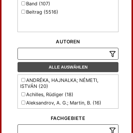
Band (107)
Beitrag (5516)
AUTOREN
ALLE AUSWÄHLEN
ANDRÉKA, HAJNALKA; NÉMETI,
ISTVÁN (20)
Achilles, Rüdiger (18)
Aleksandrov, A. G.; Martin, B. (16)
Armanious, M. H. (19)
FACHGEBIETE
BANNUSCHER, W. (51)
BEYER, G. (18)