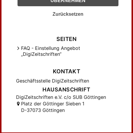
Denecke, Klaus (17)
ÜBERNEHMEN
Eichhorn, Jürgen (24)
Zurücksetzen
Ezzeldin, M. (44)
FICHTNER, K. (50)
GEISE, G. (37)
SEITEN
GOLLEK, H. (29)
FAQ - Einstellung Angebot
GRÄBE, HANS-GERT (32)
„DigiZeitschriften“
Grassmann, Hubert (16)
Gräbe, H.-G. (43)
KONTAKT
HERRMANN, M.; VOOEL, W. (16)
Geschäftsstelle DigiZeitschriften
Hecker, H.-D.; Ahlfeld, U. (20)
HAUSANSCHRIFT
Hecker, H.-D.; Herwig, D. (16)
DigiZeitschriften e.V. c/o SUB Göttingen
Herzog, B. (20)
Platz der Göttinger Sieben 1
Hion, Jaak (25)
D-37073 Göttingen
Horváth, J. (85)
Jagnow, I. (17)