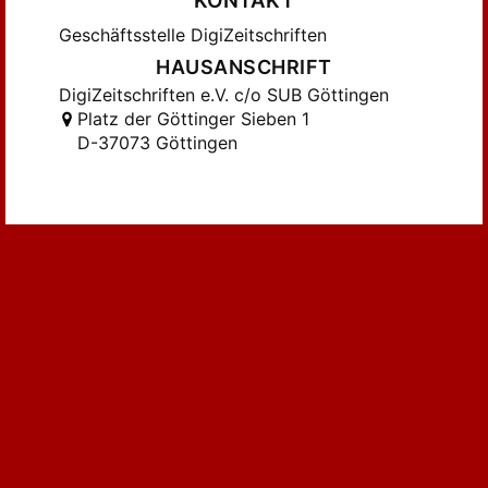
KONTAKT
HERRMANN, M.; VOOEL, W. (16)
Geschäftsstelle DigiZeitschriften
Hecker, H.-D.; Ahlfeld, U. (20)
HAUSANSCHRIFT
Hecker, H.-D.; Herwig, D. (16)
DigiZeitschriften e.V. c/o SUB Göttingen
Herzog, B. (20)
Platz der Göttinger Sieben 1
Hion, Jaak (25)
D-37073 Göttingen
Horváth, J. (85)
Jagnow, I. (17)
Juhnke, F. (32)
K.; STERZ, U.; Drechsler (19)
KELLER, O.-H. (17)
KLEINERT, W. (55)
KLIX, W.D. (16)
KRÖTENHEERDT, O. (42)
KUMMER, B. (20)
Keller, O.H. (22)
LATT, K. (31)