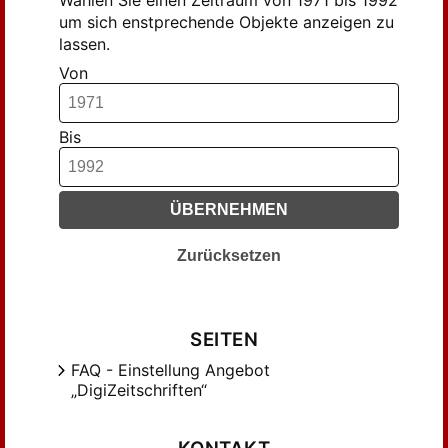
Wählen Sie einen Zeitraum von 1971 bis 1992
um sich enstprechende Objekte anzeigen zu
Brückmann, P.; Staskowiak, M. (28)
lassen.
BÖHM, J. (126)
Von
BÖRNER, W. (28)
DLUBEK, H.; FRIEDRICH, Th. (21)
DRECHSLER, KONRAD; STERZ, ULRICH
Bis
(34)
Denecke, K. (62)
Denecke, Klaus (17)
ÜBERNEHMEN
Eichhorn, Jürgen (24)
Zurücksetzen
Ezzeldin, M. (44)
FICHTNER, K. (50)
GEISE, G. (37)
SEITEN
GOLLEK, H. (29)
FAQ - Einstellung Angebot
GRÄBE, HANS-GERT (32)
„DigiZeitschriften“
Grassmann, Hubert (16)
Gräbe, H.-G. (43)