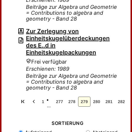
Beiträge zur Algebra und Geometrie
= Contributions to algebra and
geometry - Band 28
Zur Zerlegung von
Einheitskugelüberdeckungen
des E..d in
Einheitskugelpackungen
Frei verfügbar
Erschienen: 1989
Beiträge zur Algebra und Geometrie
= Contributions to algebra and
geometry - Band 28
1
277
278
279
280
281
282
…
SORTIERUNG