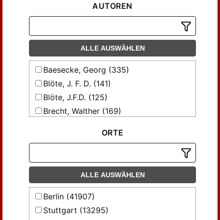
AUTOREN
ALLE AUSWÄHLEN
Baesecke, Georg (335)
Blöte, J. F. D. (141)
Blöte, J.F.D. (125)
Brecht, Walther (169)
Bumke, Joachim (289)
ORTE
Bömer, A. (126)
Dittrich, Marie-Luise (183)
Droege, Karl (184)
ALLE AUSWÄHLEN
Ehrismann, Gustav (232)
Franck, J. (434)
Berlin (41907)
Franck, Johannes (365)
Stuttgart (13295)