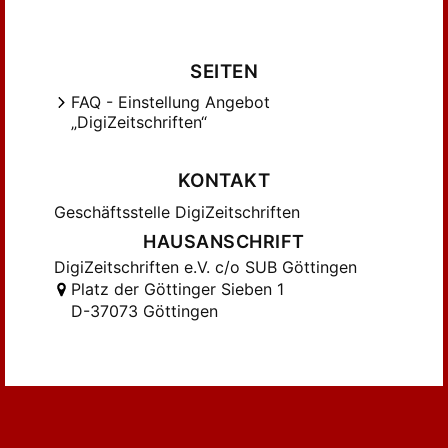
Mohr, Wolfgang (279)
Much, R. (215)
Much, Rudolf (406)
SEITEN
Müllenhoff, Karl (246)
FAQ - Einstellung Angebot
Neckel, Gustav (121)
„DigiZeitschriften“
Neumann, Friedrich (356)
Niedner, Felix (326)
KONTAKT
Niewöhner, H. (188)
Geschäftsstelle DigiZeitschriften
Ohly, Friedrich (182)
HAUSANSCHRIFT
Peters, Ursula (212)
DigiZeitschriften e.V. c/o SUB Göttingen
Pniower, Otto (174)
Platz der Göttinger Sieben 1
Roediger, Max (180)
D-37073 Göttingen
Rosenfeld, Hans-Friedrich (140)
Rosenfeld, Hellmut (131)
Ruh, Kurt (350)
Rödiger, Max (197)