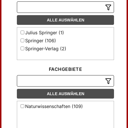
Göttingen (20)
Heidelber (1)
ALLE AUSWÄHLEN
Heidelberg (57)
New York (38)
Julius Springer (1)
Tokyo (12)
Springer (106)
Springer-Verlag (2)
FACHGEBIETE
ALLE AUSWÄHLEN
Naturwissenschaften (109)