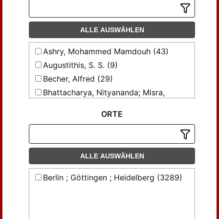
ALLE AUSWÄHLEN
Ashry, Mohammed Mamdouh (43)
Augustithis, S. S. (9)
Becher, Alfred (29)
Bhattacharya, Nityananda; Misra,
Sarada Saran (10)
ORTE
Blume, H.-P. (16)
Bolter, Ernst (31)
Born, L.; Zemann, J. (23)
Braitsch, Otto (66)
ALLE AUSWÄHLEN
Braitsch, Otto; Chatterjee, Niranjan Deb
Berlin ; Göttingen ; Heidelberg (3289)
(22)
Carstens, Harald (31)
Dietrich, Richard V. (10)