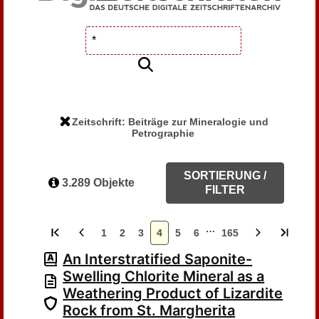
Zeitschrift: Beiträge zur Mineralogie und
Petrographie
SORTIERUNG /
3.289 Objekte
FILTER
…
1
2
3
4
5
6
165
An Interstratified Saponite-
Swelling Chlorite Mineral as a
Weathering Product of Lizardite
Rock from St. Margherita