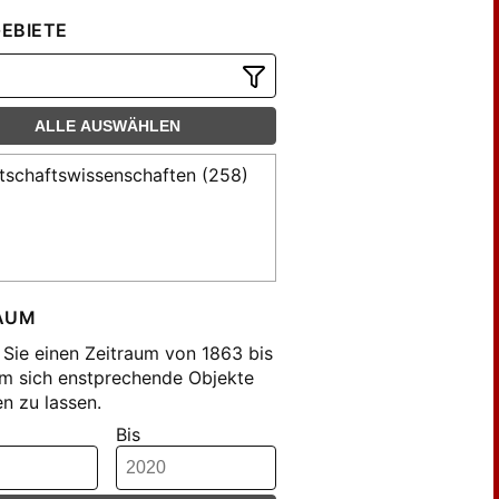
ius (1)
EBIETE
ius & Lucius (17)
ius und Lucius (3)
ius & Lucius (1)
ALLE AUSWÄHLEN
ke (28)
cator (4)
tschaftswissenschaften (258)
AUM
Sie einen Zeitraum von 1863 bis
m sich enstprechende Objekte
n zu lassen.
Bis