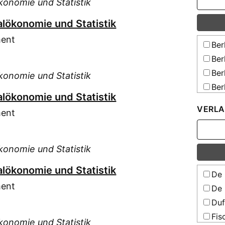
konomie und Statistik
alökonomie und Statistik
ment
Ber
Ber
Ber
konomie und Statistik
Berl
alökonomie und Statistik
Jen
VERLA
ment
Stu
Stu
konomie und Statistik
alökonomie und Statistik
De 
ment
De 
Duf
Fis
konomie und Statistik