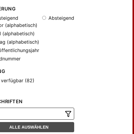
ERUNG
teigend
Absteigend
r (alphabetisch)
l (alphabetisch)
ag (alphabetisch)
ffentlichungsjahr
dnummer
NG
 verfügbar (82)
CHRIFTEN
ALLE AUSWÄHLEN