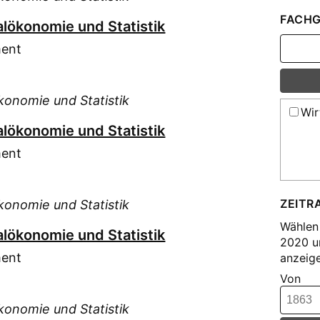
Luc
FACHG
alökonomie und Statistik
Luc
Luc
ment
Lus
Mau
konomie und Statistik
Pis
Wir
alökonomie und Statistik
ment
ZEITR
konomie und Statistik
Wählen 
alökonomie und Statistik
2020 u
ment
anzeige
Von
konomie und Statistik