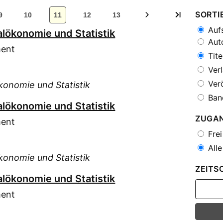
SORTI
9
10
11
12
13
Aufs
alökonomie und Statistik
Auto
ment
Tite
Verl
Verö
konomie und Statistik
Ban
alökonomie und Statistik
ZUGA
ment
Frei
Alle
konomie und Statistik
ZEITS
alökonomie und Statistik
ment