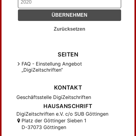
Kollmann, Paul (337)
ÜBERNEHMEN
Krelle, Wilhelm (382)
Kulischer, Josef (340)
Zurücksetzen
Kähler, W. (318)
Köppe, H. (871)
Lampert, Heinz (260)
SEITEN
Lesigang, Wilhelm (369)
FAQ - Einstellung Angebot
Levy, Hermann (236)
„DigiZeitschriften“
Lexis, W. (641)
Liefmann, Robert (722)
KONTAKT
Liefmann-Keil, Elisabeth (228)
Geschäftsstelle DigiZeitschriften
Loening, Edgar (241)
HAUSANSCHRIFT
Lütge, Friedrich (1494)
DigiZeitschriften e.V. c/o SUB Göttingen
Mahr, Werner (208)
Platz der Göttinger Sieben 1
Mombert, P. (227)
D-37073 Göttingen
Muhs, Karl (213)