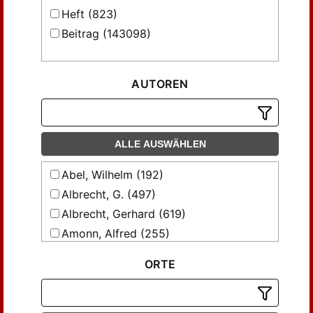
Heft (823)
Beitrag (143098)
AUTOREN
ALLE AUSWÄHLEN
Abel, Wilhelm (192)
Albrecht, G. (497)
Albrecht, Gerhard (619)
Amonn, Alfred (255)
Arndt, Helmut (239)
ORTE
Aubin, Gustav (268)
Bayerdörffer, A. (195)
Below, G. von (331)