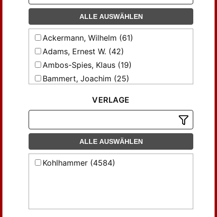
ALLE AUSWÄHLEN
Ackermann, Wilhelm (61)
Adams, Ernest W. (42)
Ambos-Spies, Klaus (19)
Bammert, Joachim (25)
Bar-Hillel, Y. (35)
VERLAGE
Barwise, Jon; Twer, T.v.d. (15)
Behmann, Heinrich (84)
Bibel, Wolfgang (21)
ALLE AUSWÄHLEN
Brunner, Norbert (24)
Buchholz, Wilfried (22)
Kohlhammer (4584)
Bunder, M.W. (66)
Börger, Egon (23)
Büchi, J. Richard (21)
Carstengerdes, Werner (37)