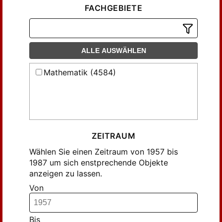
FACHGEBIETE
Chong, C.T. (22)
Coppo, M.; Dezani-Ciancaglini, M. (19)
Crossley, J.N.; Kister, J.B. (21)
ALLE AUSWÄHLEN
Curry, Haskell B. (17)
Di Paola, Robert A. (17)
Mathematik (4584)
Diller, Justus; Nahm, Werner (19)
Döpp, Klemens (58)
Ebbinghaus, H.-D. (19)
Ebbinghaus, H.-D.; Ziegler, M. (19)
Emde, Günther (34)
ZEITRAUM
Ferbus, Marie-Christine (28)
Wählen Sie einen Zeitraum von 1957 bis
1987 um sich enstprechende Objekte
Fiedler, Herbert (42)
anzeigen zu lassen.
Fittler, Robert (25)
Von
Flannagan, T.B. (15)
Flum, Jörg (67)
Friedrich, Wolfgang (29)
Bis