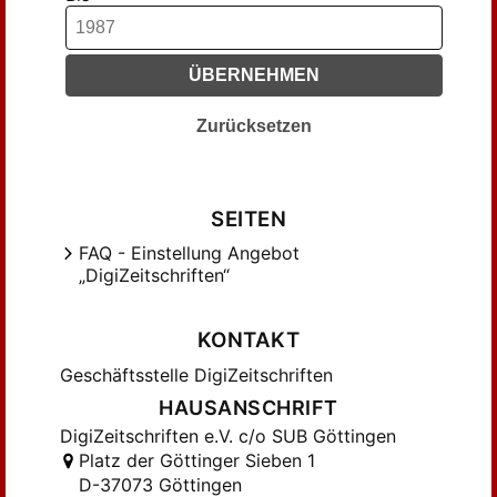
Gauthier, Yvon (18)
Gentzen, Gerhard (42)
ÜBERNEHMEN
Germano, Giorgio (17)
Girard, J.Y., Vauzeilles, J. (26)
Zurücksetzen
Gordeev, L. (18)
Gurevich, Yuri (24)
Haberthür, R. (21)
SEITEN
Hajek, Petr; Paris, Jeff (17)
FAQ - Einstellung Angebot
Hasenjaeger, G. (46)
„DigiZeitschriften“
Hájek, Peter (26)
Jäger, Gerhard (64)
KONTAKT
KAISER, Klaus (25)
Geschäftsstelle DigiZeitschriften
Kiesow, Horst (20)
HAUSANSCHRIFT
Klaua, Dieter (21)
DigiZeitschriften e.V. c/o SUB Göttingen
Kleine Büning, Hans (25)
Platz der Göttinger Sieben 1
D-37073 Göttingen
Kreisel, G.; Shoenfield, J. (24)