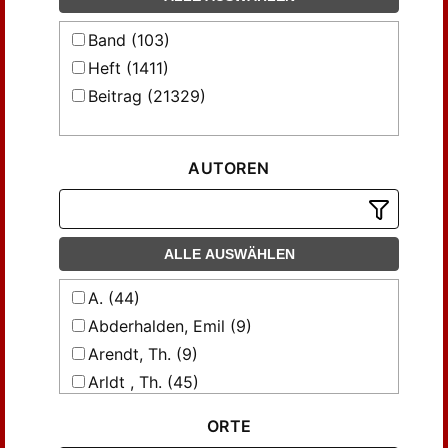
Band (103)
Heft (1411)
Beitrag (21329)
AUTOREN
ALLE AUSWÄHLEN
A. (44)
Abderhalden, Emil (9)
Arendt, Th. (9)
Arldt , Th. (45)
Arldt, Th. (18)
ORTE
Barnard, E. E. (19)