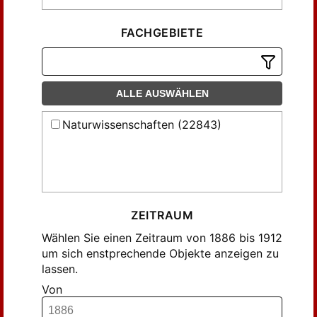
Br., J. (43)
Branco (118)
FACHGEBIETE
Branco, Wilhelm (19)
Braus , Hermann (13)
Brooks, W. K. (10)
ALLE AUSWÄHLEN
Brückner, Ed. (9)
Naturwissenschaften (22843)
Correns , C. (9)
Credner, Rudolf (14)
D. (34)
Darwin , G. H. (14)
Drude, P. (17)
ZEITRAUM
Ebstein, Wilhelm (20)
Wählen Sie einen Zeitraum von 1886 bis 1912
Elster, J. (12)
um sich enstprechende Objekte anzeigen zu
lassen.
Ewart, J. Cossar (15)
Von
Fischer, Emil (14)
Foerster, F. (33)