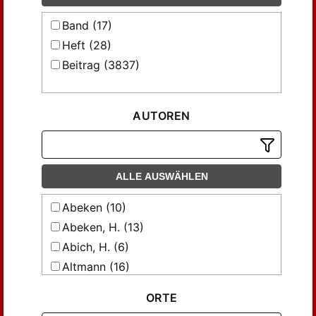
Band (17)
Heft (28)
Beitrag (3837)
AUTOREN
ALLE AUSWÄHLEN
Abeken (10)
Abeken, H. (13)
Abich, H. (6)
Altmann (16)
Altmann, Julius (7)
ORTE
Appup, C. F; Martin, Leop. (9)