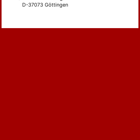
Parthey (42)
D-37073 Göttingen
Parthey, G. (14)
Pathey (8)
Peters, W. (12)
Philippi (8)
Pischon (8)
Poggendorff (15)
R., C. (7)
Rammelsberg (12)
Rehbock (7)
Ritter (279)
Ritter, C. (756)
Ritter, Carl (61)
Robinson, E. (14)
Robinson, E.; Smith, E. (45)
Rose W. (15)