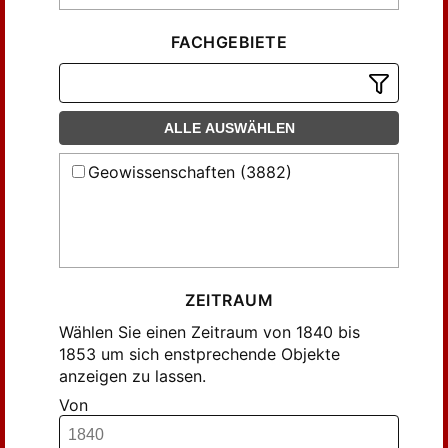
Ehrenberg (52)
Engelhardt (15)
FACHGEBIETE
Erbkamm (29)
Erman, A. (12)
Friccius (17)
ALLE AUSWÄHLEN
Friedlaender (6)
Geowissenschaften (3882)
Gadow (6)
Girard (10)
Grisson (11)
Gumprecht (207)
Halleur (21)
ZEITRAUM
Holzapfel (6)
Wählen Sie einen Zeitraum von 1840 bis
Julius (12)
1853 um sich enstprechende Objekte
anzeigen zu lassen.
Klenze (6)
Von
Klöden jun. (24)
Klöden jun., A. (29)