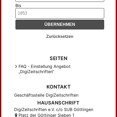
Klöden jun., Ad. (8)
Bis
Koch (34)
Koeler, Hermann (29)
ÜBERNEHMEN
Lehmann (9)
Lichtenstein (62)
Zurücksetzen
Link (7)
Link, H. F. (6)
Mahlmann, W. (138)
SEITEN
Mahlmann, Wilh. (464)
FAQ - Einstellung Angebot
Malhmann, Wilh. (6)
„DigiZeitschriften“
Maßmann (15)
Mädler (11)
KONTAKT
Odebrecht (14)
Geschäftsstelle DigiZeitschriften
Oelsner-Monmerqué (13)
HAUSANSCHRIFT
Oelsner-Monmerqué, E. (7)
DigiZeitschriften e.V. c/o SUB Göttingen
Olberg von (20)
Platz der Göttinger Sieben 1