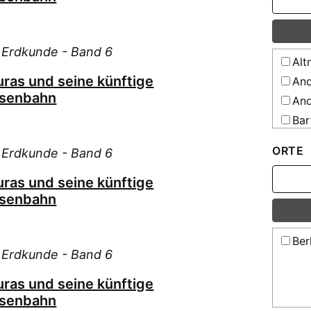
e Erdkunde - Band 6
Alt
uras und seine künftige
And
isenbahn
And
Bar
Bar
ORTE
e Erdkunde - Band 6
Bie
Bie
uras und seine künftige
isenbahn
Bla
Bol
Bra
Ber
e Erdkunde - Band 6
Bra
Bre
uras und seine künftige
Bre
isenbahn