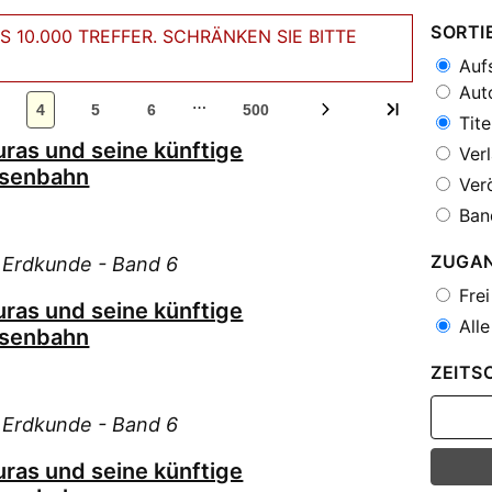
SORTI
 10.000 TREFFER. SCHRÄNKEN SIE BITTE
Aufs
Auto
…
4
5
6
500
Tite
uras und seine künftige
Verl
isenbahn
Verö
Ban
ZUGA
e Erdkunde - Band 6
Frei
uras und seine künftige
Alle
isenbahn
ZEITS
e Erdkunde - Band 6
uras und seine künftige