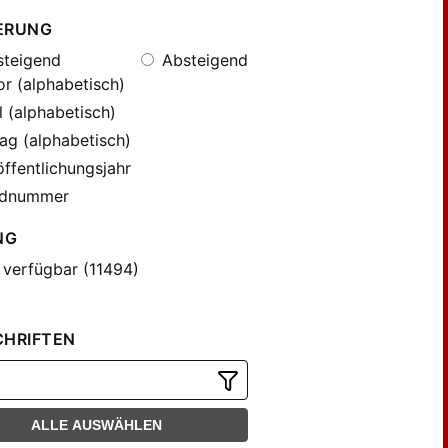
ERUNG
teigend
Absteigend
r (alphabetisch)
l (alphabetisch)
ag (alphabetisch)
ffentlichungsjahr
dnummer
NG
 verfügbar (11494)
CHRIFTEN
ALLE AUSWÄHLEN