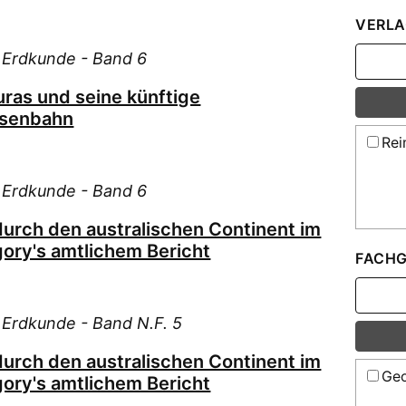
Bru
VERLA
Bru
Bur
e Erdkunde - Band 6
Bus
uras und seine künftige
Buv
isenbahn
Die
Rei
Doe
Dov
e Erdkunde - Band 6
Düb
durch den australischen Continent im
Etz
ory's amtlichem Bericht
FACHG
Etz
Etz
Fin
e Erdkunde - Band N.F. 5
For
durch den australischen Continent im
For
Geo
ory's amtlichem Bericht
Fri