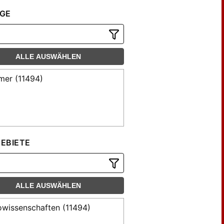
gsch (57)
GE
gsch, H. (57)
meister, H. (138)
chmann, Ed. (27)
ALLE AUSWÄHLEN
ry, L. (163)
derich (23)
mer (11494)
rgens, R. (48)
e, H. W. (332)
en, Gust von (40)
el, A. von (36)
EBIETE
el, Anton v. (27)
el, Anton von (36)
sch, Otto (49)
bes, Ch. S.; Söchting (25)
ALLE AUSWÄHLEN
chhammer, G. (32)
wissenschaften (11494)
edmann (162)