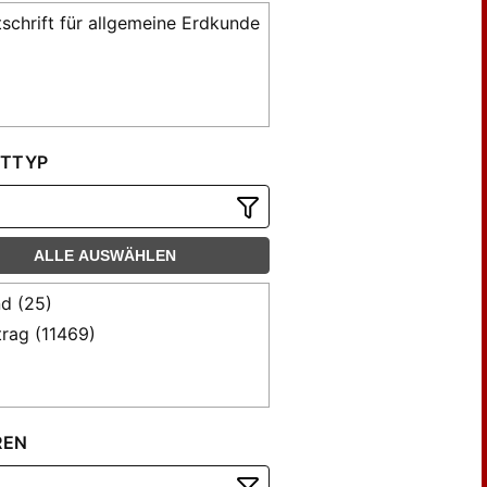
tschrift für allgemeine Erdkunde
TTYP
ALLE AUSWÄHLEN
d (25)
trag (11469)
REN