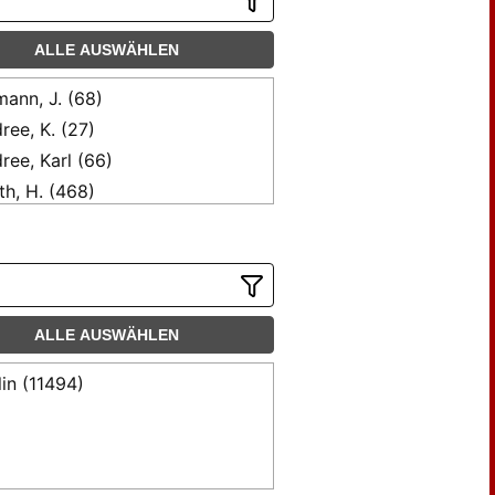
ALLE AUSWÄHLEN
mann, J. (68)
ree, K. (27)
ree, Karl (66)
th, H. (468)
th, Heinrich (34)
rnatzki (168)
rnatzki, K. L. (38)
u (22)
ALLE AUSWÄHLEN
le, Carl (300)
ndes, C. (143)
lin (11494)
ndes, K. (47)
hm, A. E. (75)
hm, V. E. (45)