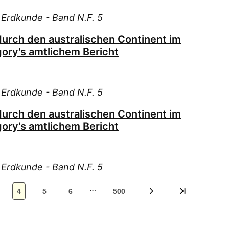
Maa
e Erdkunde - Band N.F. 5
Mei
Mei
durch den australischen Continent im
Mun
ory's amtlichem Bericht
Mun
N. 
Neu
e Erdkunde - Band N.F. 5
Neu
durch den australischen Continent im
Orl
ory's amtlichem Bericht
Pet
Pet
Pie
e Erdkunde - Band N.F. 5
Pri
…
Qua
4
5
6
500
R. 
Rav