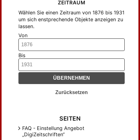
Guyer, S. (77)
ZEITRAUM
Gümbel, Alb. (42)
Wählen Sie einen Zeitraum von 1876 bis 1931
Gümbel, Albert (639)
um sich enstprechende Objekte anzeigen zu
lassen.
Habicht, V. C. (94)
Von
Hach, Theodor (43)
Haendcke, Berthold (168)
Hallo, Rudolf (41)
Bis
Haseloff, Arthur (78)
Hedicke, Robert (40)
ÜBERNEHMEN
Hell, Hans (85)
Hoeber, Fritz (81)
Zurücksetzen
J., H. (285)
Jacobsen, Emil (434)
Janitsch, Julius (81)
SEITEN
Janitschek, Hubert (152)
FAQ - Einstellung Angebot
Justi, Ludwig (149)
„DigiZeitschriften“