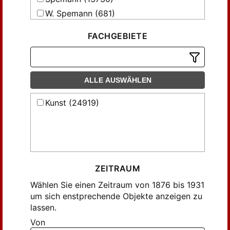
Fabriczy, C. von (418)
W. Spemann (681)
Frankerburger, Max (55)
de Gruyter (280)
Friedländer (192)
FACHGEBIETE
Frimmel, Th. (62)
Gebhardt, Carl (43)
Geyer, Christian (47)
ALLE AUSWÄHLEN
Gr., G. (115)
Kunst (24919)
Graf, Hugo (89)
Gronau (45)
Gronau, G. (125)
Gronau, Georg (89)
Guyer, S. (77)
ZEITRAUM
Gümbel, Alb. (42)
Wählen Sie einen Zeitraum von 1876 bis 1931
Gümbel, Albert (639)
um sich enstprechende Objekte anzeigen zu
lassen.
Habicht, V. C. (94)
Von
Hach, Theodor (43)