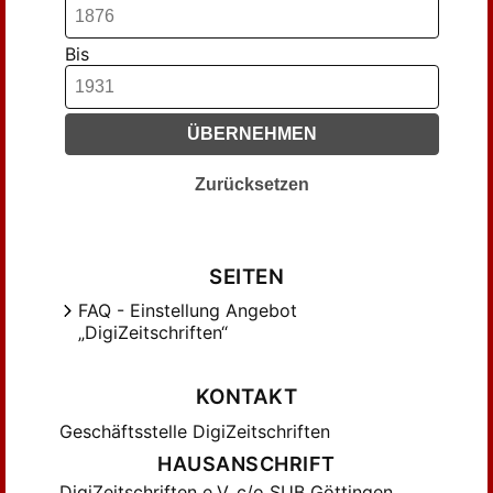
Haendcke, Berthold (168)
Hallo, Rudolf (41)
Bis
Haseloff, Arthur (78)
Hedicke, Robert (40)
ÜBERNEHMEN
Hell, Hans (85)
Hoeber, Fritz (81)
Zurücksetzen
J., H. (285)
Jacobsen, Emil (434)
Janitsch, Julius (81)
SEITEN
Janitschek, Hubert (152)
FAQ - Einstellung Angebot
Justi, Ludwig (149)
„DigiZeitschriften“
K., P. (41)
Kalkoff, Paul (50)
KONTAKT
Kaufmann, Emil (44)
Geschäftsstelle DigiZeitschriften
Kautzsch, Rudolf (45)
HAUSANSCHRIFT
Kern, Joseph (43)
DigiZeitschriften e.V. c/o SUB Göttingen