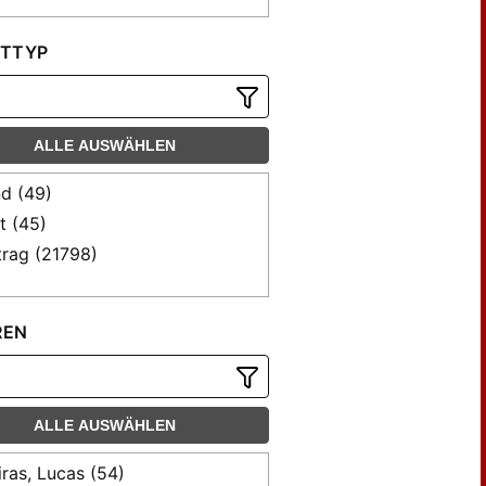
TTYP
ALLE AUSWÄHLEN
d (49)
t (45)
trag (21798)
REN
ALLE AUSWÄHLEN
ras, Lucas (54)