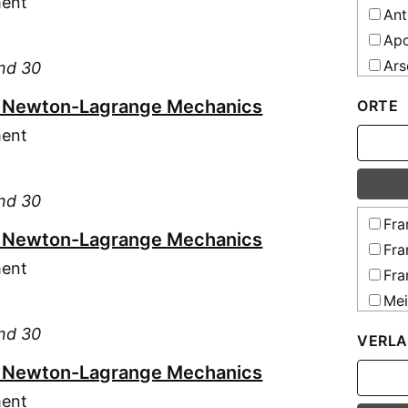
ment
Ant
Apo
Ars
and 30
Bei
in Newton-Lagrange Mechanics
ORTE
Bei
ment
Bet
Bet
Blu
and 30
Boi
Fra
in Newton-Lagrange Mechanics
Bre
Fra
ment
Bri
Fra
Bun
Mei
Bus
and 30
VERLA
Büc
in Newton-Lagrange Mechanics
Büt
Cha
ment