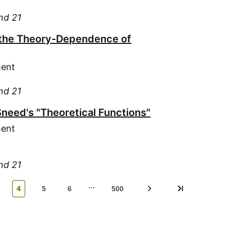
Meu
and 21
Mey
Mit
 the Theory-Dependence of
Mos
Mön
ment
Mül
Mül
and 21
Mül
need's "Theoretical Functions"
Nee
ment
Nor
Oes
Oes
and 21
Ott
…
Pic
4
5
6
500
Pin
Ran