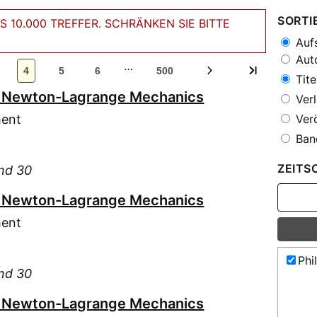
SORTI
 10.000 TREFFER. SCHRÄNKEN SIE BITTE
Aufs
Auto
…
4
5
6
500
Tite
in Newton-Lagrange Mechanics
Verl
ment
Verö
Ban
ZEITS
and 30
in Newton-Lagrange Mechanics
ment
Phi
and 30
in Newton-Lagrange Mechanics