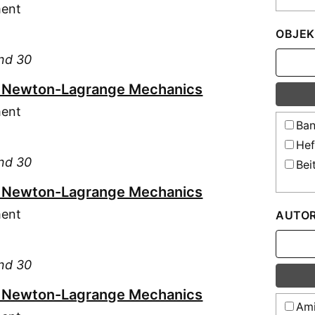
ment
OBJEK
and 30
in Newton-Lagrange Mechanics
ment
Ban
Hef
and 30
Bei
in Newton-Lagrange Mechanics
ment
AUTO
and 30
in Newton-Lagrange Mechanics
Ami