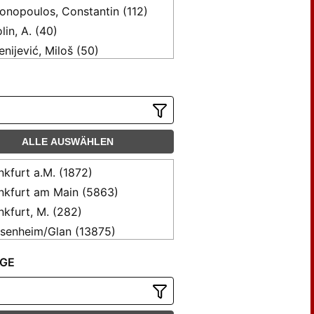
onopoulos, Constantin (112)
lin, A. (40)
enijević, Miloš (50)
sbart, Claus; Jung, Tobias (53)
senherz, H. G. (40)
z, Gregor (64)
zler, Monika (41)
ALLE AUSWÄHLEN
menfeld, Walter (76)
, Luciano (37)
nkfurt a.M. (1872)
idbach, Olaf (43)
nkfurt am Main (5863)
nkmann, Karl (34)
nkfurt, M. (282)
ge, Mario (59)
senheim/Glan (13875)
se, Ralf (45)
GE
hel, Wolfgang (63)
tner, M. (37)
rpa, Ulrich (65)