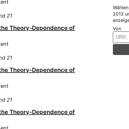
ment
Har
Wählen 
Hed
2013 u
and 21
Hel
anzeige
Hen
 the Theory-Dependence of
Von
Hil
Hla
ment
Hoc
and 21
Hos
Hoy
 the Theory-Dependence of
Häb
Ihm
ment
Jun
Jun
and 21
Kae
 the Theory-Dependence of
Kan
Kan
ment