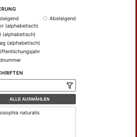
ERUNG
teigend
Absteigend
r (alphabetisch)
l (alphabetisch)
ag (alphabetisch)
ffentlichungsjahr
dnummer
CHRIFTEN
ALLE AUSWÄHLEN
losophia naturalis