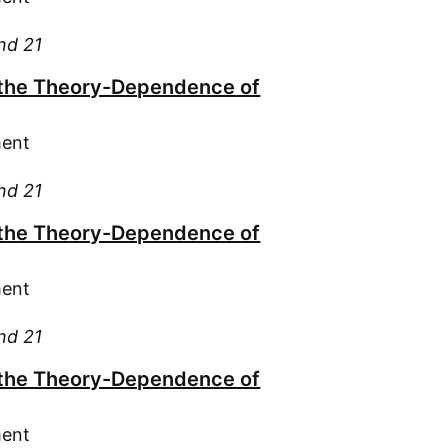
Kar
Kas
and 21
Kem
 the Theory-Dependence of
Kie
Kie
ment
Kle
Kro
and 21
Kur
 the Theory-Dependence of
Kva
Köc
ment
Lau
Lor
and 21
Mai
Mai
 the Theory-Dependence of
Mar
May
ment