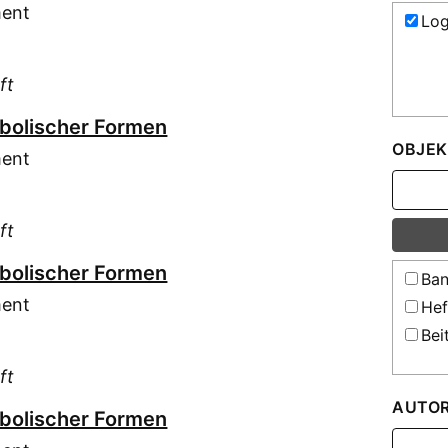
ment
Lo
ft
mbolischer Formen
OBJEK
ment
ft
mbolischer Formen
Ban
ment
Hef
Bei
ft
AUTO
mbolischer Formen