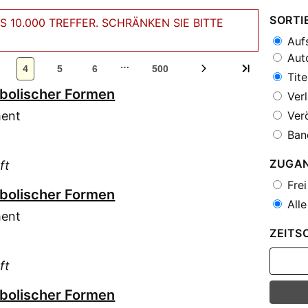
SORTI
 10.000 TREFFER. SCHRÄNKEN SIE BITTE
Aufs
Auto
…
4
5
6
500
Tite
mbolischer Formen
Verl
ment
Verö
Ban
ZUGA
ft
Frei
mbolischer Formen
Alle
ment
ZEITS
ft
mbolischer Formen