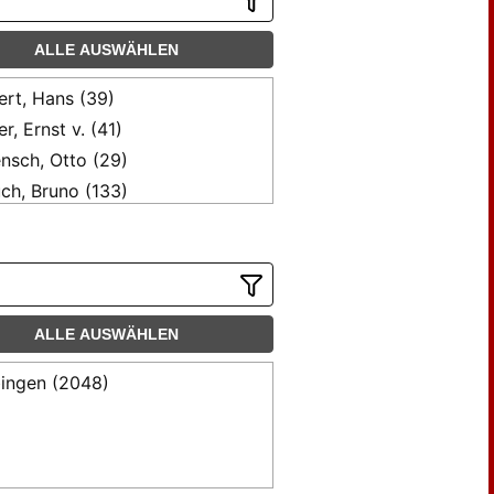
ALLE AUSWÄHLEN
ert, Hans (39)
er, Ernst v. (41)
nsch, Otto (29)
ch, Bruno (133)
mann, Peter (52)
ker, Werner (31)
nken, Hermann (52)
gmann, Hugo (33)
ALLE AUSWÄHLEN
nhard, Ernst (62)
der, Julius (180)
ingen (2048)
mer, Manuel (30)
ri, Alex (57)
ler, Axel (33)