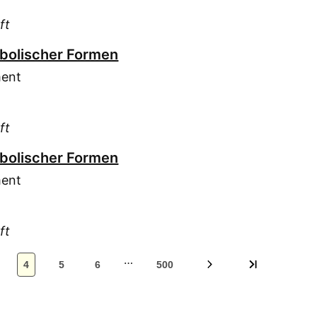
Möc
Mün
ft
Nad
mbolischer Formen
Nat
ment
Ott
Ott
(45)
ft
Pun
mbolischer Formen
Reh
Rei
ment
Ric
Ros
ft
Sau
Sch
…
4
5
6
500
Sch
Sch
Sch