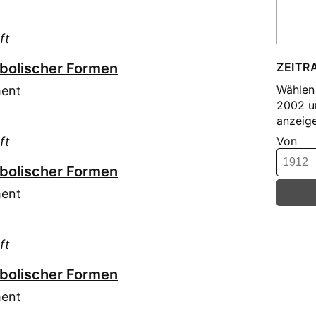
Gro
Grö
ft
Guc
Gur
mbolischer Formen
ZEITR
Hal
Wählen 
ment
Ham
2002 u
anzeige
Har
ft
Von
Hes
Hes
mbolischer Formen
Hin
ment
Hoc
Hof
Hus
ft
Hön
mbolischer Formen
Joë
ment
Keu