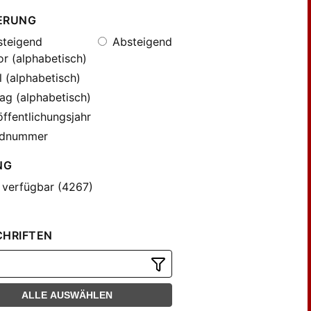
ERUNG
teigend
Absteigend
r (alphabetisch)
l (alphabetisch)
ag (alphabetisch)
ffentlichungsjahr
dnummer
NG
 verfügbar (4267)
CHRIFTEN
ALLE AUSWÄHLEN