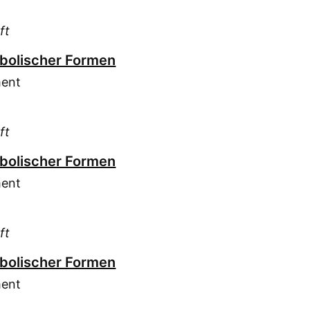
Key
Kie
ft
Kle
mbolischer Formen
Kni
Kra
ment
Kri
Kro
ft
Krü
Küh
mbolischer Formen
Lar
ment
Lev
Luk
ft
Mar
Mar
mbolischer Formen
Med
ment
Meh