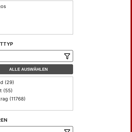
gos
TTYP
ALLE AUSWÄHLEN
d (29)
t (55)
trag (11768)
REN