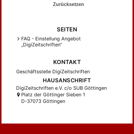
Zurücksetzen
Kontos, Maria (35)
Kotthaus, Jochem (27)
Kraimer, Klaus (26)
SEITEN
Kramer, Rolf-Torsten (33)
FAQ - Einstellung Angebot
Kutzner, Stefan (74)
„DigiZeitschriften“
Lamla, Jörn (35)
Leuschner, Hannes (35)
KONTAKT
Liebermann, Sascha (34)
Geschäftsstelle DigiZeitschriften
Loer , Thomas (33)
HAUSANSCHRIFT
Loer , Thomas (46)
DigiZeitschriften e.V. c/o SUB Göttingen
Loer, Thomas (151)
Platz der Göttinger Sieben 1
Lorenz, Stephan (35)
D-37073 Göttingen
Magnin , Chantal (56)
Mahr, Dana; Mahr, Eva; Rehmann-Sutter,
Christoph (41)
Maier, Maja S.; Rademacher, Sandra