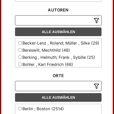
AUTOREN
ALLE AUSWÄHLEN
Becker-Lenz , Roland; Müller , Silke (29)
Bereswill, Mechthild (48)
Berking , Helmuth; Frank , Sybille (25)
Bohler , Karl Friedrich (66)
Bohler , Karl Friedrich; Franzheld ,
ORTE
Tobias (33)
Bohler, Karl Friedrich (66)
Bohmann, Ulf; Lindner, Diana (29)
Brandt, Stefan; Böhnke, Petra (35)
ALLE AUSWÄHLEN
Brumlik, Micha (38)
Berlin ; Boston (2514)
Coray, Renata; Acklin Muji, Dunya (27)