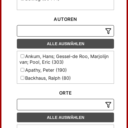
AUTOREN
ALLE AUSWÄHLEN
Ankum, Hans; Gessel-de Roo, Marjolijn
van; Pool, Eric (303)
Apathy, Peter (190)
Backhaus, Ralph (80)
Behrends , Okko (130)
ORTE
Behrends, Okko (393)
Benke, Nikolaus (126)
Benöhr, Hans-Peter (238)
Beseler , Gerhard (140)
ALLE AUSWÄHLEN
Beseler, Gerhard (405)