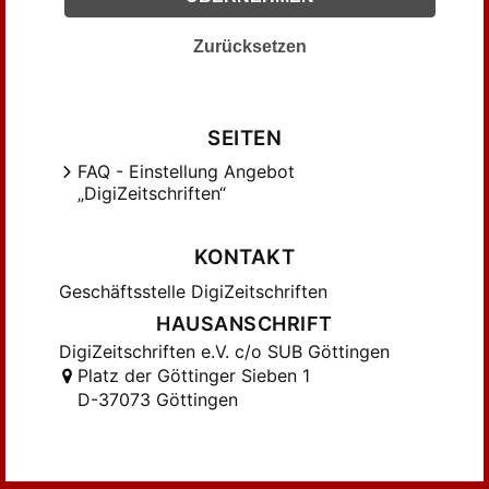
Knütel, Rolf (290)
Zurücksetzen
Kreller, Hans (295)
Kretschmar, Paul (201)
Krückmann, Paul (222)
SEITEN
Krüger, Hugo (120)
FAQ - Einstellung Angebot
Kunkel , W. (87)
„DigiZeitschriften“
Kunkel, Wolfgang (410)
Lehne, Christine (98)
KONTAKT
Leifer, Franz (223)
Geschäftsstelle DigiZeitschriften
Lenel, Otto (136)
HAUSANSCHRIFT
Levy, Ernst (449)
DigiZeitschriften e.V. c/o SUB Göttingen
Liebs, Detlef (513)
Platz der Göttinger Sieben 1
Lübtow, Ulrich von (220)
D-37073 Göttingen
MacCormack, Geoffrey (182)
Mayer-Maly, Theo (314)
Medicus, Dieter (115)