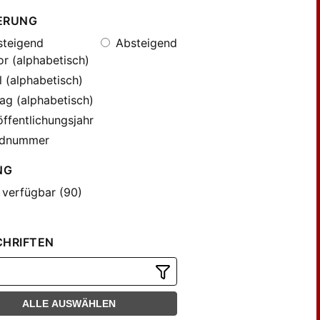
ERUNG
teigend
Absteigend
r (alphabetisch)
l (alphabetisch)
ag (alphabetisch)
ffentlichungsjahr
dnummer
NG
 verfügbar (90)
CHRIFTEN
ALLE AUSWÄHLEN