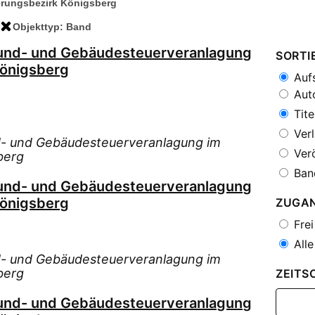
rungsbezirk Königsberg
Objekttyp: Band
rund- und Gebäudesteuerveranlagung
SORTI
Königsberg
Aufs
Auto
Tite
Verl
d- und Gebäudesteuerveranlagung im
Verö
berg
Ban
rund- und Gebäudesteuerveranlagung
Königsberg
ZUGA
Frei
Alle
d- und Gebäudesteuerveranlagung im
berg
ZEITS
rund- und Gebäudesteuerveranlagung