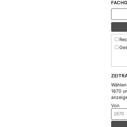
FACHG
Rec
Ges
ZEITR
Wählen 
1870 u
anzeige
Von