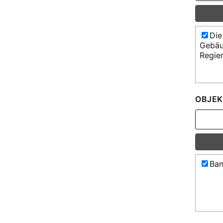
Die
Gebäu
Regie
OBJEK
Ban