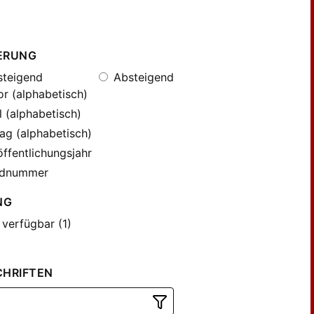
ERUNG
teigend
Absteigend
r (alphabetisch)
l (alphabetisch)
ag (alphabetisch)
ffentlichungsjahr
dnummer
NG
 verfügbar (1)
CHRIFTEN