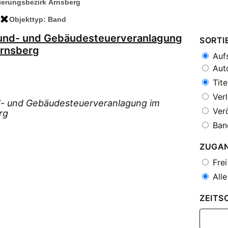
ierungsbezirk Arnsberg
Objekttyp: Band
rund- und Gebäudesteuerveranlagung
SORTI
Arnsberg
Aufs
Auto
Tite
Verl
d- und Gebäudesteuerveranlagung im
Verö
rg
Ban
ZUGA
Frei
Alle
ZEITS