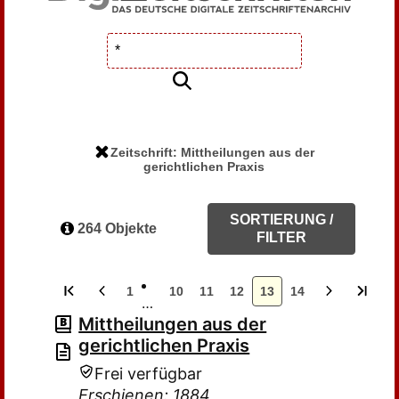
Zeitschrift: Mittheilungen aus der
gerichtlichen Praxis
SORTIERUNG /
264 Objekte
FILTER
1
10
11
12
13
14
…
Mittheilungen aus der
gerichtlichen Praxis
Frei verfügbar
Erschienen: 1884