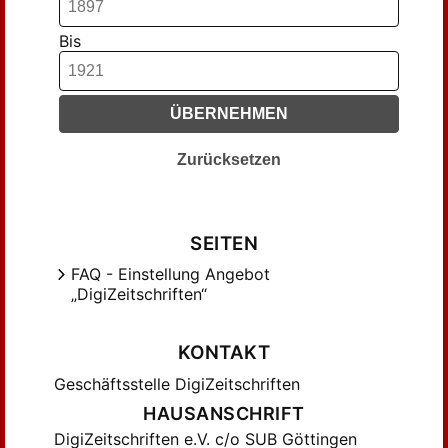
Holtzmann, H. (34)
Holtzmann, Heinrich (249)
Bis
Holtzmann, Robert (25)
Holzmann, Heinrich (70)
ÜBERNEHMEN
Hönig, Wilhelm (26)
Jaeger, Karl (33)
Zurücksetzen
Jülicher, Adolf (158)
Karl, Wilhelm (29)
Karo, Gottwalt (42)
SEITEN
Kiefer, Robert (25)
FAQ - Einstellung Angebot
Kirmß, Paul (181)
„DigiZeitschriften“
Kneucker, Johann Jakob (43)
Köhler, Ludwig (58)
KONTAKT
Köhler, Walther (82)
Geschäftsstelle DigiZeitschriften
König, Karl (25)
HAUSANSCHRIFT
Kühner, Karl (133)
DigiZeitschriften e.V. c/o SUB Göttingen