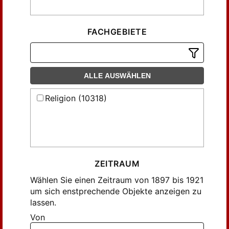
Fiebig, Paul (43)
Fischer, Max (96)
Fittbogen, Gottfried (61)
FACHGEBIETE
Froehlich, Joseph (48)
Frommel, Otto (61)
Gerber, Friedrich (45)
ALLE AUSWÄHLEN
Graue, Georg (186)
Religion (10318)
Graue, Paul (42)
Grimm, Eduard (52)
Hasenclever, Adolf (52)
Hausrath, Adolf (28)
Herrigel, Oskar (36)
ZEITRAUM
Hertlein, Eduard (24)
Wählen Sie einen Zeitraum von 1897 bis 1921
Hoepfner, Gerhard (28)
um sich enstprechende Objekte anzeigen zu
lassen.
Hoffmann, A. (147)
Von
Hoffmann, Alfred (107)