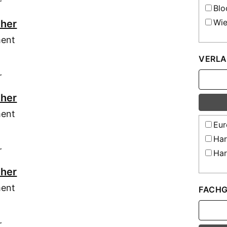
r
Blo
Wie
cher
ment
VERLA
r
cher
ment
Eur
Har
r
Har
cher
ment
FACHG
r