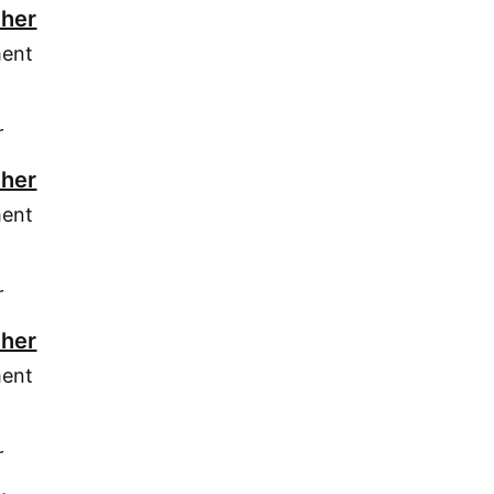
cher
ment
r
cher
ment
r
cher
ment
r