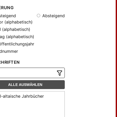
ERUNG
teigend
Absteigend
r (alphabetisch)
l (alphabetisch)
ag (alphabetisch)
ffentlichungsjahr
dnummer
CHRIFTEN
ALLE AUSWÄHLEN
l-altaische Jahrbücher