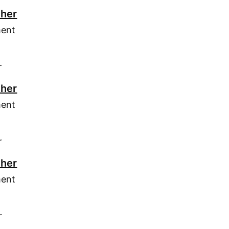
cher
ment
r
cher
ment
r
cher
ment
r