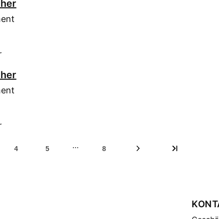
cher
ment
r
cher
ment
r
…
4
5
8
KONT