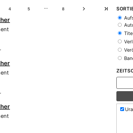
…
SORTI
4
5
8
Aufs
cher
Auto
ment
Tite
Verl
Verö
r
Ban
cher
ZEITS
ment
r
cher
Ura
ment