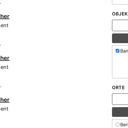
r
OBJEK
cher
ment
r
Ban
cher
ment
r
ORTE
cher
ment
Berl