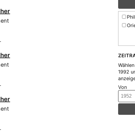
cher
Phi
ment
Ori
r
cher
ZEITR
ment
Wählen 
1992 u
anzeige
r
Von
cher
ment
r