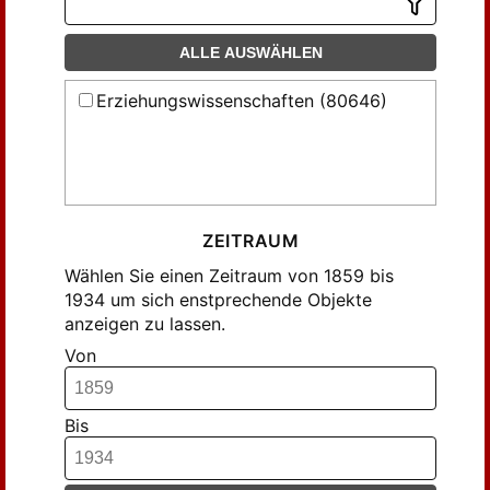
Bär, ... (1)
Bär, Adolf (3)
ALLE AUSWÄHLEN
Bäuerle, T. (6)
Cohn, Konrad (2)
Erziehungswissenschaften (80646)
Ehringhaus, August (3)
Ester, Karl d' (2)
Eucken, W. (3)
Fick, R. (6)
ZEITRAUM
Franke, Wilhelm (2)
Wählen Sie einen Zeitraum von 1859 bis
Franz, Martin (2)
1934 um sich enstprechende Objekte
Freund, Julius (3)
anzeigen zu lassen.
Friesland, ... (3)
Von
Frommsdorf, ... (19)
Goldbeck, ... (3)
Bis
Greitsch, F. (2)
Grossmann, Charlotte (4)