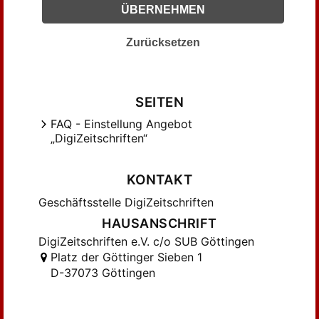
Gröndahl, Christen (4)
ÜBERNEHMEN
Haas, Paul (7)
Hermanns, Will (3)
Zurücksetzen
Hilker, ... (1)
Hylla, ... (4)
Iastrow, Hedwig (3)
SEITEN
Jung, ... (4)
FAQ - Einstellung Angebot
„DigiZeitschriften“
Kaestner, Paul (2)
Karstädt, O. (6)
KONTAKT
Kretschmann, Johannes (3)
Kreuziger, Max (3)
Geschäftsstelle DigiZeitschriften
Kästner, ... (2)
HAUSANSCHRIFT
Küster, H. (2)
DigiZeitschriften e.V. c/o SUB Göttingen
Platz der Göttinger Sieben 1
Lampe, Fr. (1)
D-37073 Göttingen
Letzner, Lisa (2)
Lietzmann, W. (4)