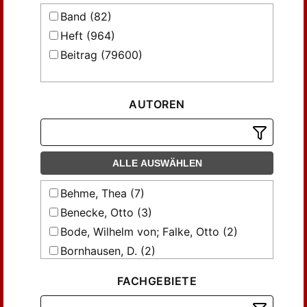
Band (82)
Heft (964)
Beitrag (79600)
AUTOREN
ALLE AUSWÄHLEN
Behme, Thea (7)
Benecke, Otto (3)
Bode, Wilhelm von; Falke, Otto (2)
Bornhausen, D. (2)
Bradhering, Fr. (3)
FACHGEBIETE
Brömse, ... (2)