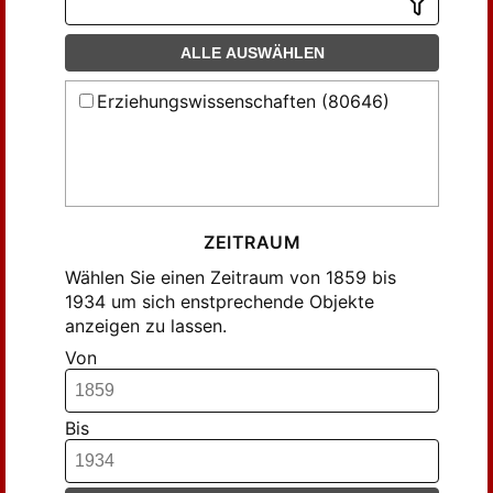
Bär, ... (1)
Bär, Adolf (3)
ALLE AUSWÄHLEN
Bäuerle, T. (6)
Cohn, Konrad (2)
Erziehungswissenschaften (80646)
Ehringhaus, August (3)
Ester, Karl d' (2)
Eucken, W. (3)
Fick, R. (6)
ZEITRAUM
Franke, Wilhelm (2)
Wählen Sie einen Zeitraum von 1859 bis
Franz, Martin (2)
1934 um sich enstprechende Objekte
Freund, Julius (3)
anzeigen zu lassen.
Friesland, ... (3)
Von
Frommsdorf, ... (19)
Goldbeck, ... (3)
Bis
Greitsch, F. (2)
Grossmann, Charlotte (4)