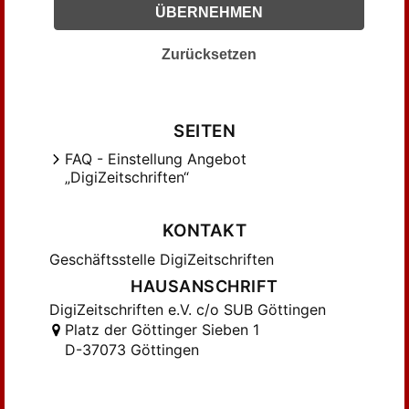
Gröndahl, Christen (4)
ÜBERNEHMEN
Haas, Paul (7)
Hermanns, Will (3)
Zurücksetzen
Hilker, ... (1)
Hylla, ... (4)
Iastrow, Hedwig (3)
SEITEN
Jung, ... (4)
FAQ - Einstellung Angebot
„DigiZeitschriften“
Kaestner, Paul (2)
Karstädt, O. (6)
KONTAKT
Kretschmann, Johannes (3)
Kreuziger, Max (3)
Geschäftsstelle DigiZeitschriften
Kästner, ... (2)
HAUSANSCHRIFT
Küster, H. (2)
DigiZeitschriften e.V. c/o SUB Göttingen
Platz der Göttinger Sieben 1
Lampe, Fr. (1)
D-37073 Göttingen
Letzner, Lisa (2)
Lietzmann, W. (4)