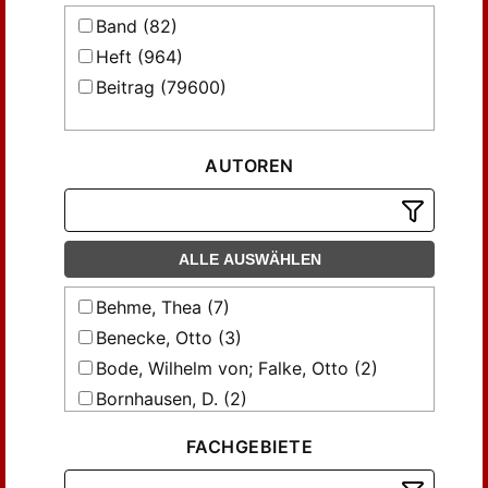
Band (82)
Heft (964)
Beitrag (79600)
AUTOREN
ALLE AUSWÄHLEN
Behme, Thea (7)
Benecke, Otto (3)
Bode, Wilhelm von; Falke, Otto (2)
Bornhausen, D. (2)
Bradhering, Fr. (3)
FACHGEBIETE
Brömse, ... (2)