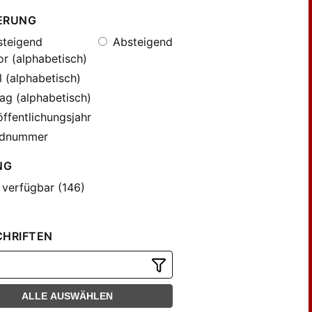
ERUNG
teigend
Absteigend
r (alphabetisch)
l (alphabetisch)
ag (alphabetisch)
ffentlichungsjahr
dnummer
NG
 verfügbar (146)
CHRIFTEN
ALLE AUSWÄHLEN