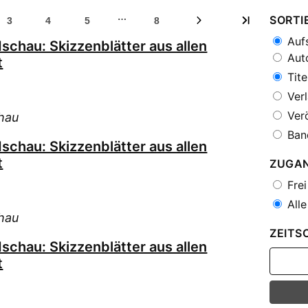
…
SORTI
3
4
5
8
Aufs
schau: Skizzenblätter aus allen
Auto
t
Tite
Verl
Verö
hau
Ban
schau: Skizzenblätter aus allen
t
ZUGA
Frei
Alle
hau
ZEITS
schau: Skizzenblätter aus allen
t