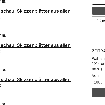
hau
schau: Skizzenblätter aus allen
t
Kun
hau
schau: Skizzenblätter aus allen
t
ZEITR
Wählen 
1914 u
anzeige
hau
Von
schau: Skizzenblätter aus allen
t
hau