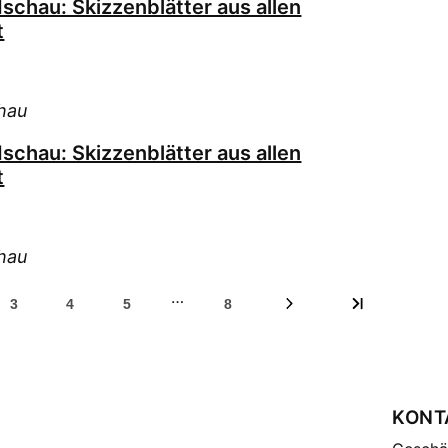
schau: Skizzenblätter aus allen
t
hau
schau: Skizzenblätter aus allen
t
hau
…
3
4
5
8
KONT