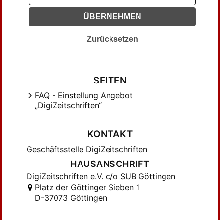
Kramer (9)
ÜBERNEHMEN
Kropatscheck, Gerhard (3)
Krüger, Emil (5)
Zurücksetzen
Körber, Karl (10)
Lehner, Hans (6)
Loeschcke, Siegfried (6)
SEITEN
Meier, August (2)
FAQ - Einstellung Angebot
„DigiZeitschriften“
Mestwerdt, Georg (3)
Ohlenschlager, Friedrich (2)
KONTAKT
Poppelreuter, Josef (2)
Reinecke, Paul (8)
Geschäftsstelle DigiZeitschriften
Riese, Alexander (3)
HAUSANSCHRIFT
Ruppersberg, Albert (1)
DigiZeitschriften e.V. c/o SUB Göttingen
Platz der Göttinger Sieben 1
Schlitz, Albert (1)
D-37073 Göttingen
Schlitz, Alfred (7)
Schoop, August (2)