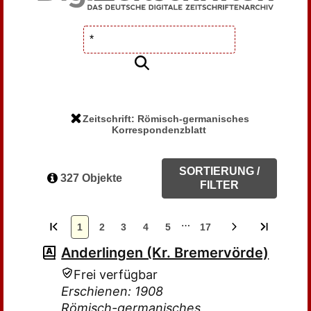
Zeitschrift: Römisch-germanisches
Korrespondenzblatt
SORTIERUNG /
327 Objekte
FILTER
…
1
2
3
4
5
17
Anderlingen (Kr. Bremervörde)
Frei verfügbar
Erschienen: 1908
Römisch-germanisches