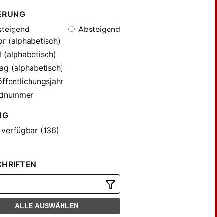
ERUNG
teigend
Absteigend
r (alphabetisch)
l (alphabetisch)
ag (alphabetisch)
ffentlichungsjahr
dnummer
NG
 verfügbar (136)
CHRIFTEN
ALLE AUSWÄHLEN