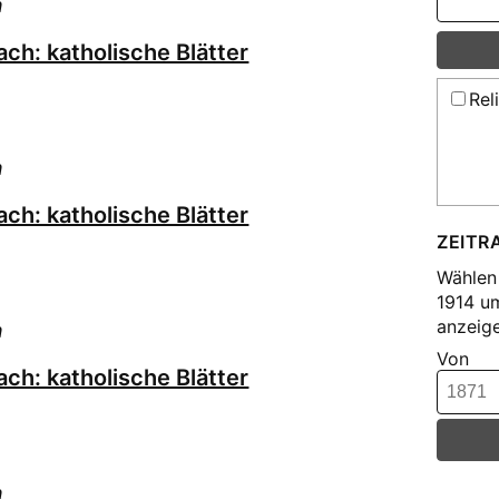
h
ch: katholische Blätter
Rel
h
ch: katholische Blätter
ZEITR
Wählen 
1914 u
anzeige
h
Von
ch: katholische Blätter
h