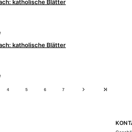
ch: katholische Blätter
h
ch: katholische Blätter
h
4
5
6
7
KONT