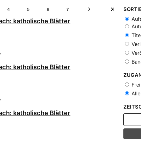
SORTI
4
5
6
7
Aufs
ch: katholische Blätter
Auto
Tite
Verl
Verö
h
Ban
ch: katholische Blätter
ZUGA
Frei
Alle
h
ZEITS
ch: katholische Blätter