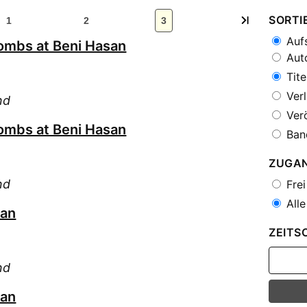
SORTI
1
2
3
Aufs
tombs at Beni Hasan
Auto
Tite
Verl
nd
Verö
tombs at Beni Hasan
Ban
ZUGA
nd
Frei
Alle
san
ZEITS
nd
san