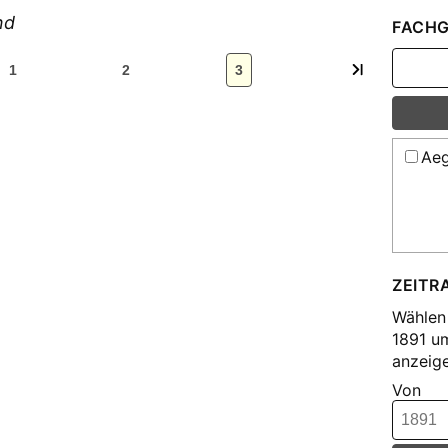
nd
FACHG
1
2
3
Aeg
ZEITR
Wählen 
1891 u
anzeige
Von