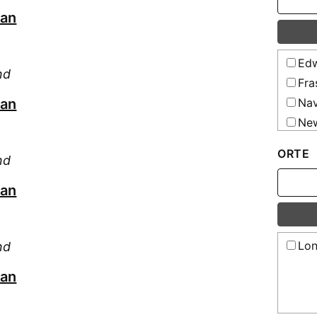
san
Edw
nd
Fra
san
Nav
New
ORTE
nd
san
Lon
nd
san