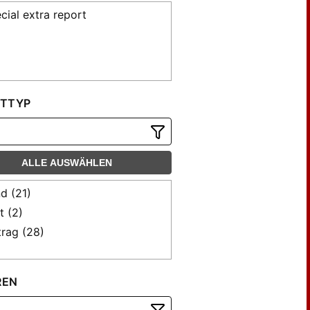
cial extra report
TTYP
ALLE AUSWÄHLEN
d (21)
t (2)
trag (28)
REN