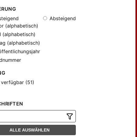
ERUNG
teigend
Absteigend
r (alphabetisch)
l (alphabetisch)
ag (alphabetisch)
ffentlichungsjahr
dnummer
NG
 verfügbar (51)
CHRIFTEN
ALLE AUSWÄHLEN