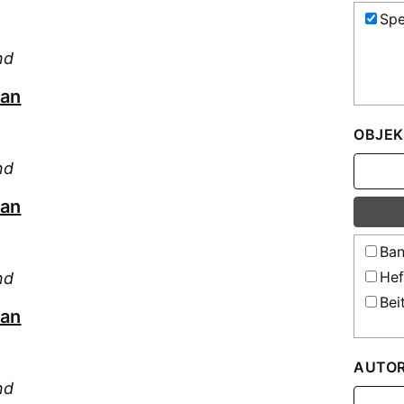
Spe
nd
san
OBJEK
nd
san
Ban
Hef
nd
Bei
san
AUTO
nd