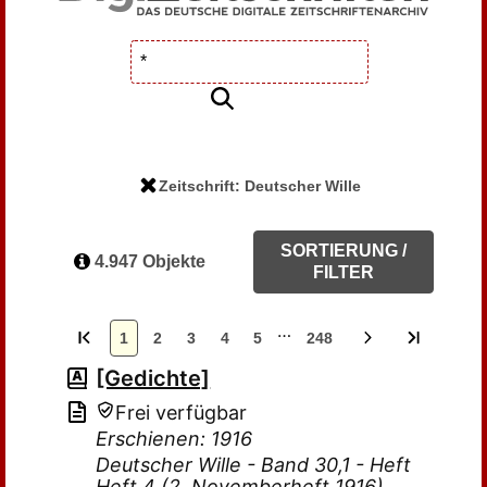
Zeitschrift: Deutscher Wille
SORTIERUNG /
4.947 Objekte
FILTER
…
1
2
3
4
5
248
[Gedichte]
Frei verfügbar
Erschienen: 1916
Deutscher Wille - Band 30,1 - Heft
Heft 4 (2. Novemberheft 1916)