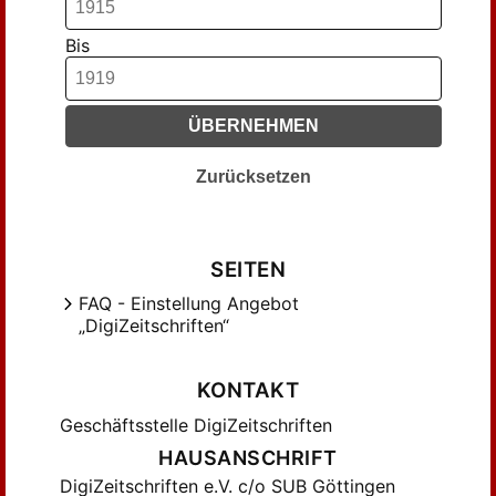
Erdmann, Karl Otto (7)
Eucken, Rudolf (5)
Bis
Fischer, Aloys ... (5)
Freimark, Franz (6)
Fried, Alfred Hermann; Corbach, Otto
ÜBERNEHMEN
(7)
Zurücksetzen
Fuchs, Emil (20)
Gerhard, J. W. (5)
Gogarten, ... (7)
SEITEN
Gregori, Ferdinand (29)
FAQ - Einstellung Angebot
Grupe, Margot (10)
„DigiZeitschriften“
Grusius, Otto; Tönnies, Ferdinand (5)
Gurlitt, Cornelius (25)
KONTAKT
Gürtler, Franz (18)
Geschäftsstelle DigiZeitschriften
Hartwig, Ernst (18)
HAUSANSCHRIFT
Hashagen, Justus (9)
DigiZeitschriften e.V. c/o SUB Göttingen
Heil, C. P. (6)