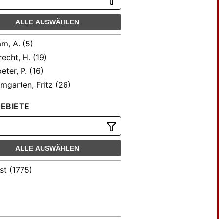
ALLE AUSWÄHLEN
m, A. (5)
recht, H. (19)
peter, P. (16)
mgarten, Fritz (26)
mgartner, Fritz (8)
EBIETE
ling, K. (10)
um, Ernst (13)
uning, H. (5)
ALLE AUSWÄHLEN
ck, R. (18)
ck, Robert (8)
st (1775)
hler, Karl (10)
uss, Joseph M. B. (12)
ricus, Chr. (12)