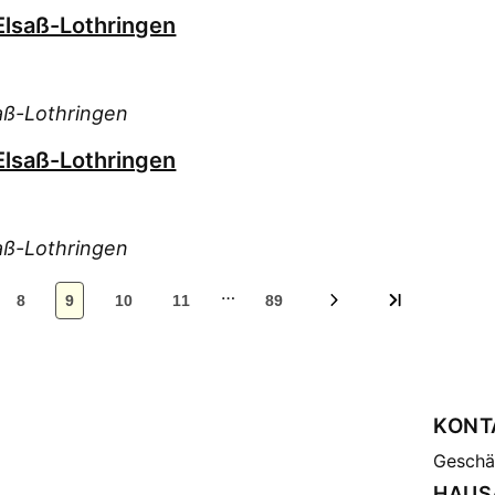
Pol
Elsaß-Lothringen
Sch
Sch
Sch
aß-Lothringen
Sed
Elsaß-Lothringen
Sta
Sto
Ség
aß-Lothringen
Tru
…
Wet
8
9
10
11
89
Wol
Wol
KONT
Geschäf
HAUS