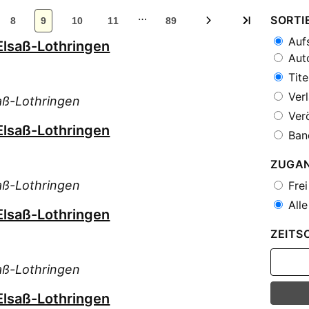
…
SORTI
8
9
10
11
89
Aufs
Elsaß-Lothringen
Auto
Tite
Verl
aß-Lothringen
Verö
Elsaß-Lothringen
Ban
ZUGA
aß-Lothringen
Frei
Alle
Elsaß-Lothringen
ZEITS
aß-Lothringen
Elsaß-Lothringen