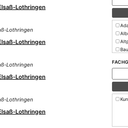
Elsaß-Lothringen
Ada
aß-Lothringen
Alb
Elsaß-Lothringen
Alt
Bau
Bau
FACHG
aß-Lothringen
Ber
Bla
Elsaß-Lothringen
Bre
Bru
Bru
Kun
aß-Lothringen
Brü
Elsaß-Lothringen
Cla
Cle