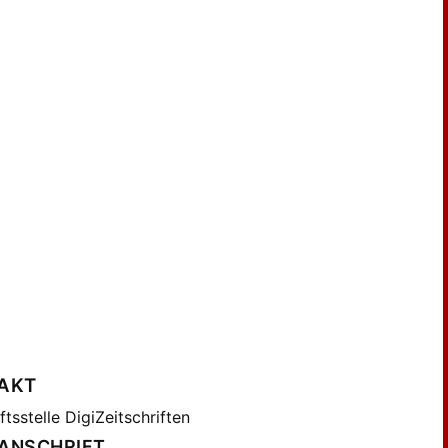
aczek, Ernst (16)
ott, L. (2)
ricker, August (19)
ulenburg, Werner von der (17)
er, Anton (66)
tsmann, Karl (94)
lberg, A. (35)
ur, Victor de (6)
nk, Rudolf (19)
terwald, Emanuel (4)
ff, F. (25)
fram, G. (16)
AKT
tsstelle DigiZeitschriften
ANSCHRIFT