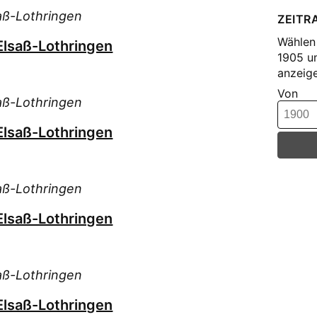
Dau
aß-Lothringen
ZEITR
Dieh
Wählen 
Dép
Elsaß-Lothringen
1905 u
Ebh
anzeige
Fen
Von
aß-Lothringen
Forr
For
Elsaß-Lothringen
Fra
Gad
Gäs
aß-Lothringen
Gén
Elsaß-Lothringen
Har
Hel
Hel
aß-Lothringen
Hen
Hoe
Elsaß-Lothringen