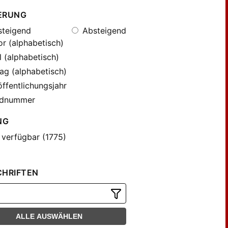
ERUNG
teigend
Absteigend
r (alphabetisch)
l (alphabetisch)
ag (alphabetisch)
ffentlichungsjahr
dnummer
NG
 verfügbar (1775)
CHRIFTEN
ALLE AUSWÄHLEN