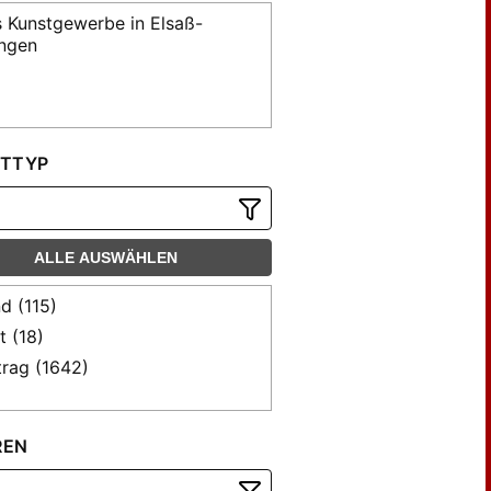
 Kunstgewerbe in Elsaß-
ingen
TTYP
ALLE AUSWÄHLEN
d (115)
t (18)
trag (1642)
REN