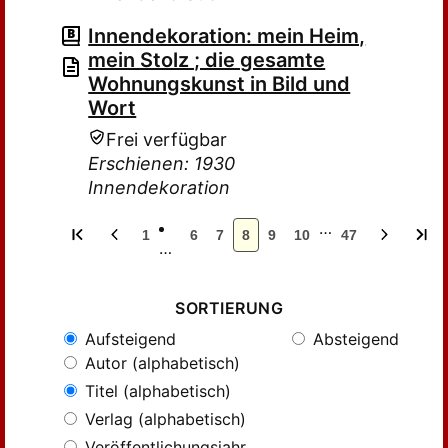
Innendekoration: mein Heim,
mein Stolz ; die gesamte
Wohnungskunst in Bild und
Wort
Frei verfügbar
Erschienen: 1930
Innendekoration
…
1
6
7
8
9
10
47
…
SORTIERUNG
Aufsteigend
Absteigend
Autor (alphabetisch)
Titel (alphabetisch)
Verlag (alphabetisch)
Veröffentlichungsjahr