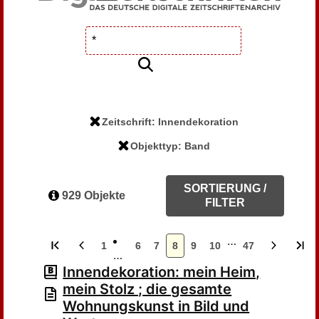
Zeitschrift: Innendekoration
Objekttyp: Band
SORTIERUNG /
929 Objekte
FILTER
…
1
6
7
8
9
10
47
…
Innendekoration: mein Heim,
mein Stolz ; die gesamte
Wohnungskunst in Bild und