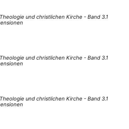
Gui
Gut
eologie und christlichen Kirche - Band 3.1
ezensionen
Gut
Gör
Gör
Haa
Hag
eologie und christlichen Kirche - Band 3.1
ezensionen
Hau
Hei
Hei
Her
Hol
eologie und christlichen Kirche - Band 3.1
Hol
ezensionen
Hol
Höl
Höl