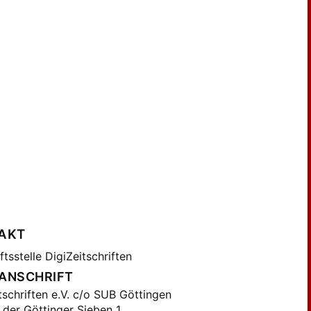
mich, Dan. (30)
ge (52)
mus, Adam Theodor Albert
 (56)
wig, A. (21)
nel, Friedrich Wilhelm (98)
kel, O.P. (16)
er (16)
er, J.A.G. (50)
er, K.F. (10)
ler, M.W.G. (24)
ler, Moritz (12)
AKT
lus (30)
tsstelle DigiZeitschriften
tsch, Johann Heinrich (9)
ANSCHRIFT
sphoros (9)
tschriften e.V. c/o SUB Göttingen
chon, K. (20)
 der Göttinger Sieben 1