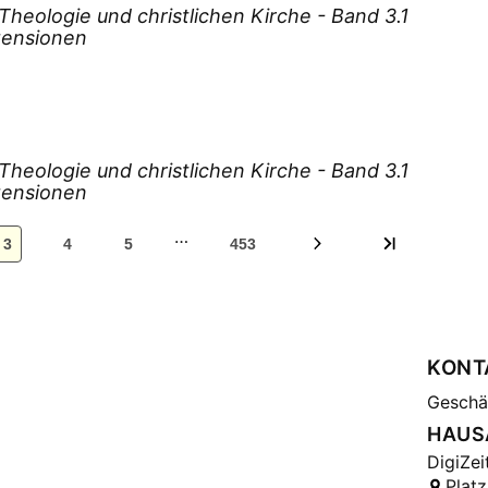
eologie und christlichen Kirche - Band 3.1
Küm
ezensionen
Lan
Leh
Franz
Lud
eologie und christlichen Kirche - Band 3.1
Mei
ezensionen
Mer
Mey
…
3
4
5
453
Mey
Mey
Mül
Mül
KONT
Pau
Geschäf
Per
HAUS
Pho
DigiZei
Pis
Platz