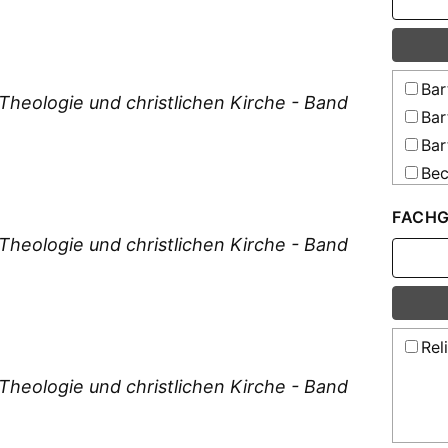
Bar
heologie und christlichen Kirche - Band
Bar
Bar
Bec
Bey
FACHG
Bla
heologie und christlichen Kirche - Band
Bro
Bro
Böh
Böh
Rel
Böt
heologie und christlichen Kirche - Band
Cru
Die