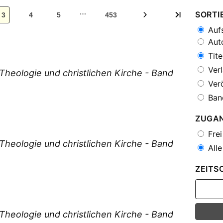
…
SORTI
3
4
5
453
Aufs
Auto
Tite
Verl
heologie und christlichen Kirche - Band
Verö
Ban
ZUGA
Frei
heologie und christlichen Kirche - Band
Alle
ZEITS
heologie und christlichen Kirche - Band