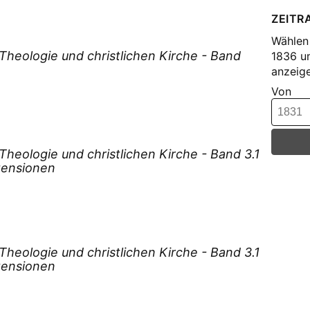
Dre
ZEITR
Fel
Wählen 
Fel
heologie und christlichen Kirche - Band
1836 u
Fet
anzeige
Fri
Von
Fri
(24)
Fro
Gei
eologie und christlichen Kirche - Band 3.1
ezensionen
Geiß
Gei
Gei
Goe
Gru
eologie und christlichen Kirche - Band 3.1
ezensionen
Gru
Gru
Grä