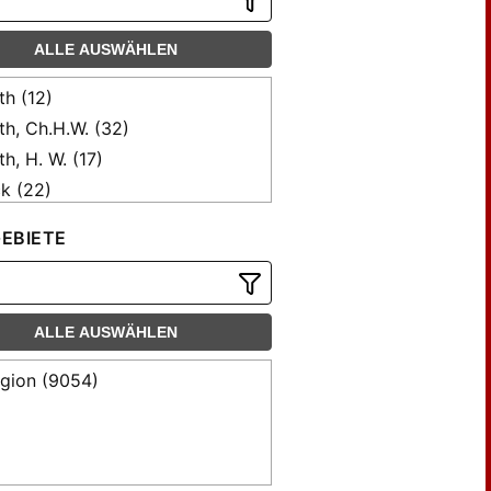
ALLE AUSWÄHLEN
th (12)
th, Ch.H.W. (32)
th, H. W. (17)
k (22)
er, Friedrich (29)
EBIETE
sche, B. H. (8)
ckhausen, Rud. (88)
ckhausen, Rudolf (84)
ALLE AUSWÄHLEN
me (60)
me, C.F. (18)
igion (9054)
tcher, Julius Friedr. (18)
sius, G.F.Eduard (8)
ckhoff, Gustav (18)