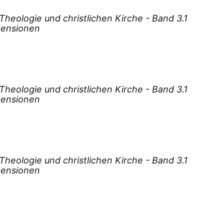
Höl
eologie und christlichen Kirche - Band 3.1
Kna
ezensionen
Koc
Koc
Koh
Kra
eologie und christlichen Kirche - Band 3.1
Kra
ezensionen
Kra
Kre
Kro
Kro
eologie und christlichen Kirche - Band 3.1
Köh
ezensionen
Köh
Köl
Kör
Köst