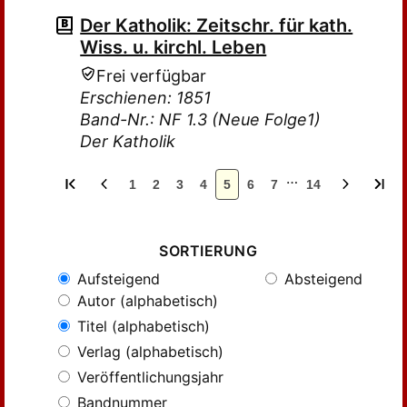
Der Katholik: Zeitschr. für kath.
Wiss. u. kirchl. Leben
Frei verfügbar
Erschienen: 1851
Band-Nr.: NF 1.3 (Neue Folge1)
Der Katholik
…
1
2
3
4
5
6
7
14
SORTIERUNG
Aufsteigend
Absteigend
Autor (alphabetisch)
Titel (alphabetisch)
Verlag (alphabetisch)
Veröffentlichungsjahr
Bandnummer