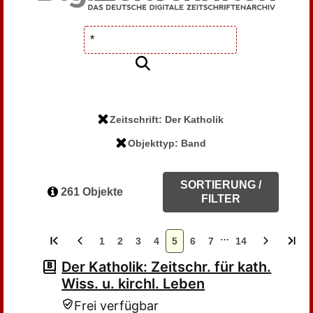
Zeitschrift: Der Katholik
Objekttyp: Band
SORTIERUNG /
261 Objekte
FILTER
…
1
2
3
4
5
6
7
14
Der Katholik: Zeitschr. für kath.
Wiss. u. kirchl. Leben
Frei verfügbar