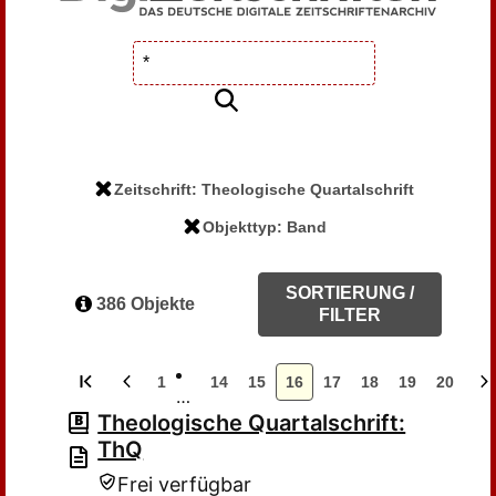
Zeitschrift: Theologische Quartalschrift
Objekttyp: Band
SORTIERUNG /
386 Objekte
FILTER
1
14
15
16
17
18
19
20
…
Theologische Quartalschrift:
ThQ
Frei verfügbar