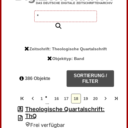
Zeitschrift: Theologische Quartalschrift
Objekttyp: Band
SORTIERUNG /
386 Objekte
FILTER
1
16
17
18
19
20
…
Theologische Quartalschrift:
ThQ
Frei verfügbar