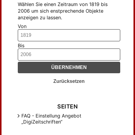
Geiselmann, Josef Rupert (860)
Wählen Sie einen Zeitraum von 1819 bis
2006 um sich enstprechende Objekte
Ginzel (318)
anzeigen zu lassen.
Graf, Anton (267)
Von
Greinacher, Norbert (310)
Groß, Walter (384)
Haag, Herbert (545)
Bis
Hagen, August (300)
Hefele (1677)
ÜBERNEHMEN
Hefele, Karl Joseph (1965)
Herbst (236)
Zurücksetzen
Himpel (994)
Himpel, Felix (994)
Hofmeister, Philipp (217)
SEITEN
Hufnagel, Alfons (202)
FAQ - Einstellung Angebot
Hünermann, Peter (279)
„DigiZeitschriften“
Kasper, Walter (533)