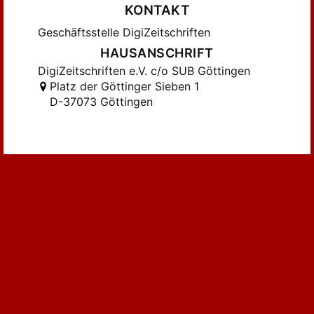
Keppler (379)
KONTAKT
Knittel (291)
Geschäftsstelle DigiZeitschriften
Knittel, Karl (235)
HAUSANSCHRIFT
Kober (1004)
DigiZeitschriften e.V. c/o SUB Göttingen
Kober, Franz (378)
Platz der Göttinger Sieben 1
D-37073 Göttingen
Koch, Anton (752)
Koch, Hugo (295)
Koch, Wilhelm (664)
Kraus, Franz Xaver (293)
Krawutzcky (207)
Krüger (373)
Kuhn (1969)
Kuhn, Johannes (345)
Küng, Hans (269)
Linsenmann (1458)
Linsenmann, Franz Xaver (876)