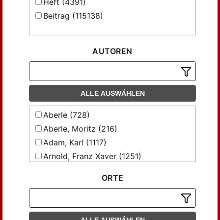
Heft (4391)
Beitrag (115138)
AUTOREN
ALLE AUSWÄHLEN
Aberle (728)
Aberle, Moritz (216)
Adam, Karl (1117)
Arnold, Franz Xaver (1251)
Artz, Johannes (214)
ORTE
Auer, Alfons (235)
Baur, Ludwig (445)
Bebber, Johann Baptist (239)