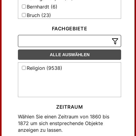
Bernhardt (6)
Bruch (23)
Evertsbusch, F. (48)
FACHGEBIETE
Hanne, J. W. (15)
Hanne, J.W. (24)
Heppe (2)
ALLE AUSWÄHLEN
Holtzmann (96)
Holtzmann, Heinrich (79)
Religion (9538)
Hoppe, R. (17)
Höchstetter (22)
Kamphausen, Adolph (31)
Längin (7)
ZEITRAUM
Münscher, F.W. (22)
Wählen Sie einen Zeitraum von 1860 bis
Nippold, F. (11)
1872 um sich enstprechende Objekte
Pierson, A. (31)
anzeigen zu lassen.
Romang, J.P. (14)