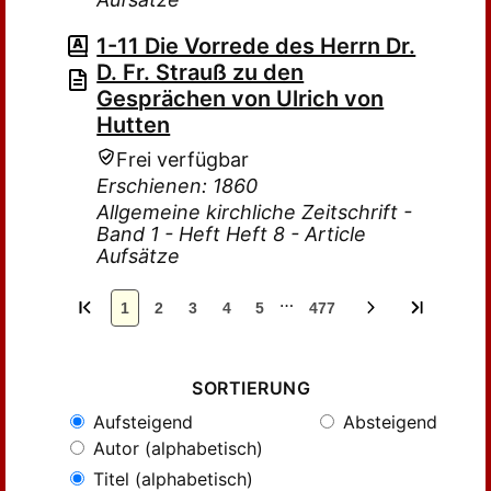
1-11 Die Vorrede des Herrn Dr.
D. Fr. Strauß zu den
Gesprächen von Ulrich von
Hutten
Frei verfügbar
Erschienen: 1860
Allgemeine kirchliche Zeitschrift -
Band 1 - Heft Heft 8 - Article
Aufsätze
…
1
2
3
4
5
477
SORTIERUNG
Aufsteigend
Absteigend
Autor (alphabetisch)
Titel (alphabetisch)