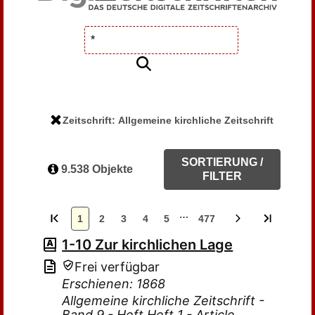
Zeitschrift: Allgemeine kirchliche Zeitschrift
SORTIERUNG /
9.538 Objekte
FILTER
…
1
2
3
4
5
477
1-10 Zur kirchlichen Lage
Frei verfügbar
Erschienen: 1868
Allgemeine kirchliche Zeitschrift -
Band 9 - Heft Heft 1 - Article