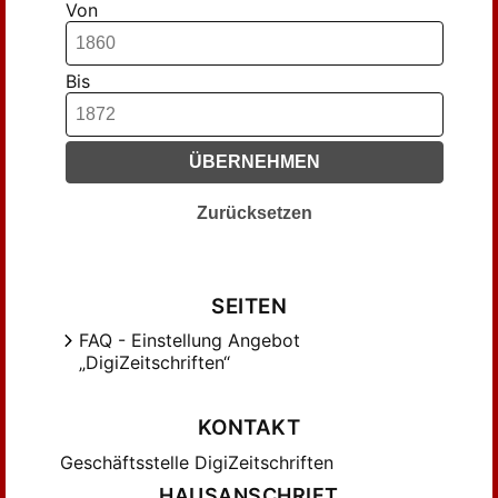
Von
Rothe (12)
Rothe, R. (117)
Bis
Schenkel (39)
Schenkel, Bernhard (17)
Schenkel, Daniel (587)
ÜBERNEHMEN
Schlayer, Adolf (17)
Schlayer, Gustav Adolf (16)
Zurücksetzen
Schmidt (22)
Seydel, Rudolf (29)
Späth (7)
SEITEN
Wattenbach (28)
FAQ - Einstellung Angebot
„DigiZeitschriften“
Wittichen, C. (22)
KONTAKT
Geschäftsstelle DigiZeitschriften
HAUSANSCHRIFT